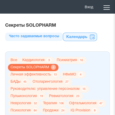
Вход
Секреты SOLOPHARM
Часто задаваемые вопросы
Календарь
Все
Кардиология
Психиатрия
3
16
Секреты SOLOPHARM
6
Личная эффективность
НФиМО
13
4
БАДы
Отоларингология
45
27
Руководителю: управление персоналом
15
Пульмонология
Ревматология
19
23
Неврология
Терапия
Офтальмология
52
106
47
Психология
Продажи
IQ Provision
84
24
9