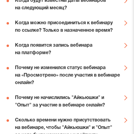
Когда будут известны даты вебинаров
расположены в разделе
Инструкции
.
на следующий месяц?
Анонсы будущих вебинаров публикуются
Когда можно присоединиться к вебинару
на платформе в последнюю неделю каждого
по ссылке? Только в назначенное время?
месяца.
Вебинарная комната открывается обычно за 10-15
Когда появится запись вебинара
минут до начала вебинара.
на платформе?
Запись вебинара публикуется на платформе
Почему не изменился статус вебинара
в течение двух рабочих дней после его завершения.
на «Просмотрено» после участия в вебинаре
онлайн?
Статус просмотра меняется автоматически после
Почему не начислились "Айкьюшки" и
начисления "Айкьюшек" и "Опыта", а начисление
"Опыт" за участие в вебинаре онлайн?
"Айкьюшек" и "Опыта" происходит в ручном режиме
в течение двух рабочих дней. Если спустя 3 рабочих
"Айкьюшки" и "Опыт" за просмотр вебинаров
Сколько времени нужно присутствовать
дня после завершения вебинара статус
в онлайн формате начисляются администраторами
не изменился, а "Айкьюшки" и "Опыт" начислены,
на вебинаре, чтобы "Айкьюшки" и "Опыт"
в течение двух рабочих дней. Обратите внимание,
пожалуйста, напишите нам об этом через форму