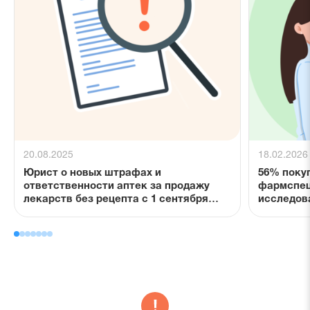
20.08.2025
18.02.2026
Юрист о новых штрафах и
56% поку
ответственности аптек за продажу
фармспец
лекарств без рецепта с 1 сентября
исследов
2025 года