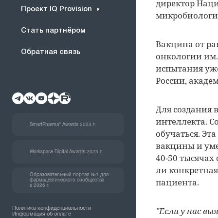
директор Наци
Проект IQ Provision
микробиологи
Стать партнёром
Вакцина от ра
Обратная связь
онкологии им.
испытания уж
России, акаде
Для создания 
интеллекта. С
SmartPharma® Awards 2023 г.
обучаться. Эт
вакцины и ум
Workspace Digital Awards 2023 г.
40-50 тысячах
ли конкретная
Образовательный портал №1 для
пациента.
фармацевтического сообщества
в 2026 г.
"Если у нас вы
Политика конфиденциальности
Информация об оплате