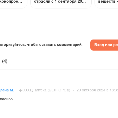
конопроект
отрасли с 1 сентября 2025
веществ 
енсации
года: ключевые
значит?
ле
нововведения для аптек
Вход или р
вторизуйтесь, чтобы оставить комментарий.
(4)
Елена М.
С.О.Ц. аптека (БЕЛГОРОД)
29 октября 2024 в 18:3
пасибо