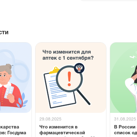
сти
29.08.2025
31.08.2025
екарства
Что изменится в
В России
ов: Госдума
фармацевтической
список о