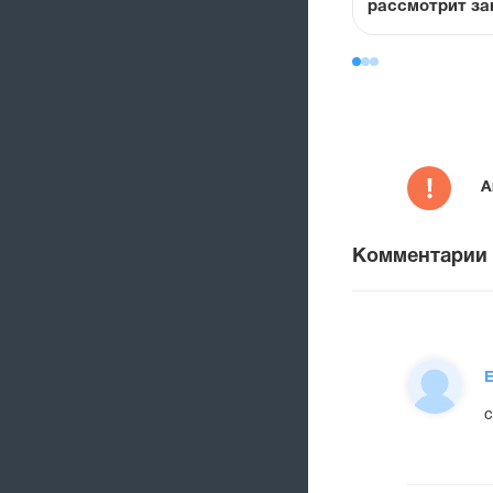
рассмотрит за
о полной комп
расходов в ию
А
Комментарии
с