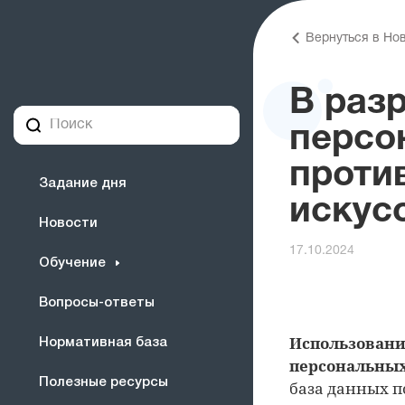
Вернуться в Но
В раз
персо
проти
Задание дня
искус
Новости
17.10.2024
Обучение
Вопросы-ответы
Использовани
Нормативная база
персональных
Полезные ресурсы
база данных п