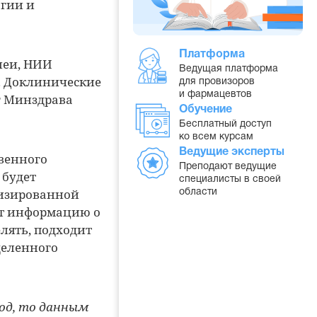
огии и
Платформа
леи, НИИ
Ведущая платформа
а. Доклинические
для провизоров
и фармацевтов
г Минздрава
Обучение
Бесплатный доступ
ко всем курсам
Ведущие эксперты
венного
Преподают ведущие
 будет
специалисты в своей
лизированной
области
ит информацию о
лять, подходит
деленного
год, то данным