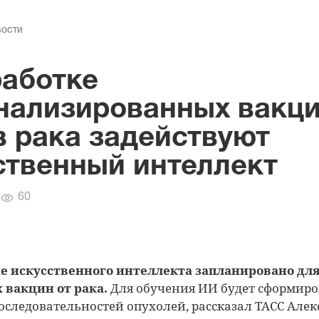
вости
работке
нализированных вакц
в рака задействуют
ственный интеллект
Количество
60
просмотров
е искусственного интеллекта запланировано для
 вакцин от рака.
Для обучения ИИ будет сформиро
оследовательностей опухолей, рассказал ТАСС Алек