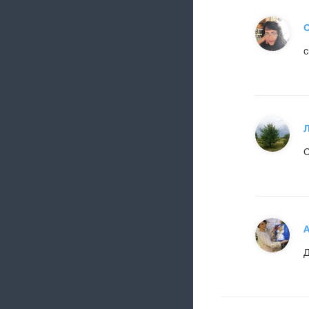
О
с
С
А
Д