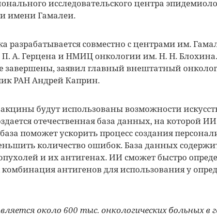
онального исследовательского центра эпидемиол
и имени Гамалеи.
ка разрабатывается совместно с центрами им. Гама
 П. А. Герцена и НМИЦ онкологии им. Н. Н. Блохин
е завершены, заявил главный внештатный онколо
мик РАН Андрей Каприн.
вакцины будут использованы возможности искусст
оздается отечественная база данных, на которой ИИ
а база поможет ускорить процесс создания персона
еньшить количество ошибок. База данных содерж
 опухолей и их антигенах. ИИ сможет быстро опреде
 комбинация антигенов для использования у опре
является около 600 тыс. онкологических больных в 