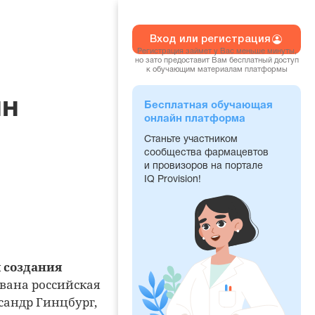
Вход или регистрация
Регистрация займет у Вас меньше минуты,
но зато предоставит Вам бесплатный доступ
к обучающим материалам платформы
ин
Бесплатная обучающая
онлайн платформа
Станьте участником
сообщества фармацевтов
и провизоров на портале
IQ Provision!
 создания
вана российская
сандр Гинцбург,