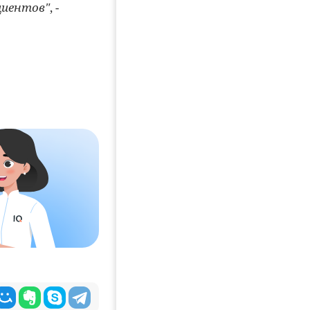
циентов"
, -