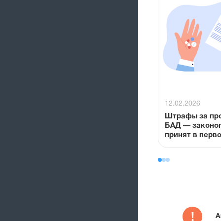
12.02.2026
Штрафы за пр
БАД — законопроект
принят в перв
А