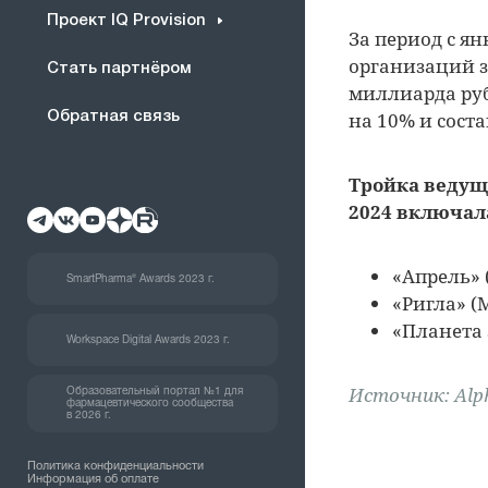
Проект IQ Provision
За период с я
организаций за
Стать партнёром
миллиарда руб
на 10% и сост
Обратная связь
Тройка ведущ
2024 включал
«Апрель» 
SmartPharma® Awards 2023 г.
«Ригла» (М
«Планета 
Workspace Digital Awards 2023 г.
Источник: Al
Образовательный портал №1 для
фармацевтического сообщества
в 2026 г.
Политика конфиденциальности
Информация об оплате