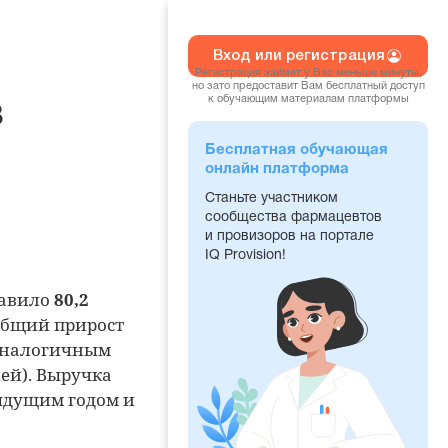
Вход или регистрация
Регистрация займет у Вас меньше минуты,
но зато предоставит Вам бесплатный доступ
к обучающим материалам платформы
в
Бесплатная обучающая
онлайн платформа
Станьте участником
сообщества фармацевтов
и провизоров на портале
IQ Provision!
тавило
80,2
 Общий прирост
 аналогичным
ей). Выручка
ыдущим годом и