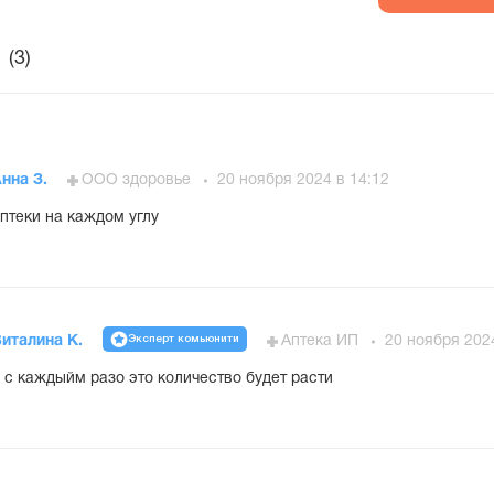
(3)
нна З.
ООО здоровье
20 ноября 2024 в 14:12
птеки на каждом углу
Эксперт комьюнити
италина К.
Аптека ИП
20 ноября 202
 с каждыйм разо это количество будет расти