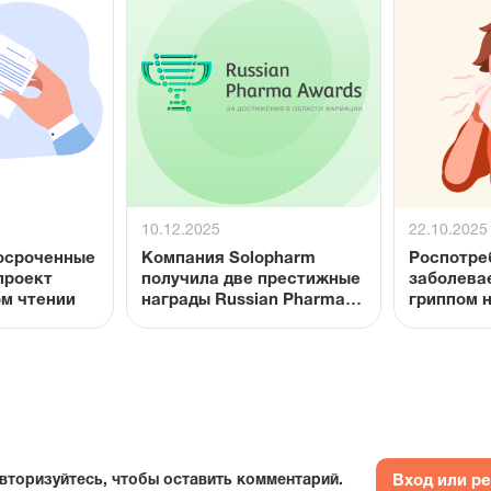
10.12.2025
22.10.2025
осроченные
Компания Solopharm
Роспотре
получила две престижные
заболева
ом чтении
награды Russian Pharma
гриппом 
Awards® 2025
уровне
Вход или р
вторизуйтесь, чтобы оставить комментарий.