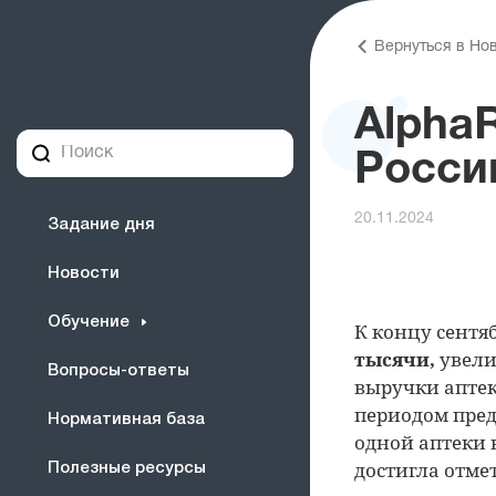
Вернуться в Но
Alpha
Росси
20.11.2024
Задание дня
Новости
Обучение
К концу сентя
тысячи,
увели
Вопросы-ответы
выручки аптек
периодом пред
Нормативная база
одной аптеки 
достигла отме
Полезные ресурсы