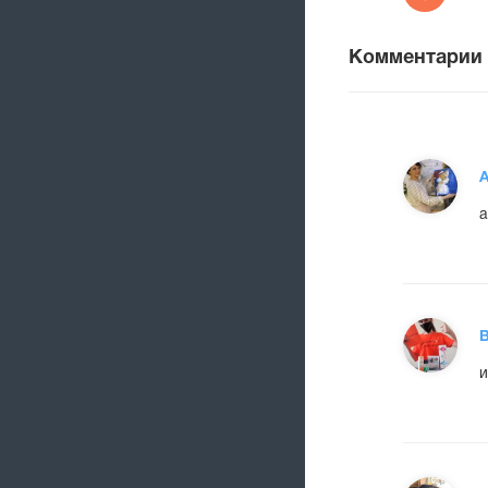
Комментарии
А
а
В
и