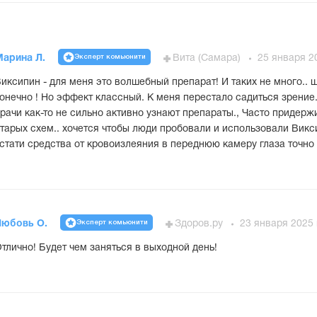
Эксперт комьюнити
Марина Л.
Вита (Самара)
25 января 2
иксипин - для меня это волшебный препарат! И таких не много.. 
онечно ! Но эффект классный. К меня перестало садиться зрение.
рачи как-то не сильно активно узнают препараты., Часто придер
тарых схем.. хочется чтобы люди пробовали и использовали Викс
стати средства от кровоизлеяния в переднюю камеру глаза точно 
Эксперт комьюнити
Любовь О.
Здоров.ру
23 января 2025 
тлично! Будет чем заняться в выходной день!