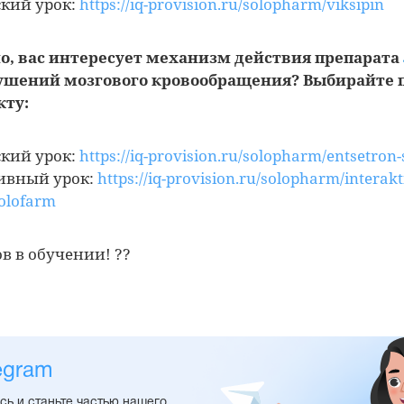
кий урок:
https://iq-provision.ru/solopharm/viksipin
о, вас интересует механизм действия препарата
ушений мозгового кровообращения? Выбирайте
кту:
кий урок:
https://iq-provision.ru/solopharm/entsetron
ивный урок:
https://iq-provision.ru/solopharm/interakt
solofarm
в в обучении! ??
egram
ь и станьте частью нашего