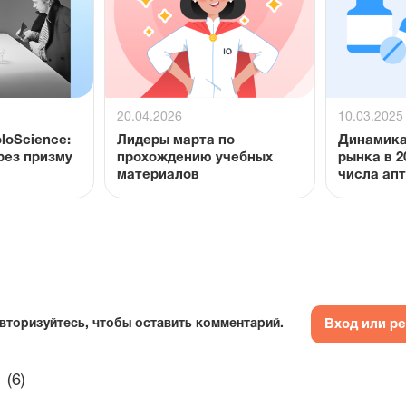
20.04.2026
10.03.2025
loScience:
Лидеры марта по
Динамика
рез призму
прохождению учебных
рынка в 2
материалов
числа ап
Вход или р
вторизуйтесь, чтобы оставить комментарий.
(6)