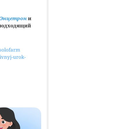
Энцетрон
и
 подходящий
-solofarm
ivnyj-urok-