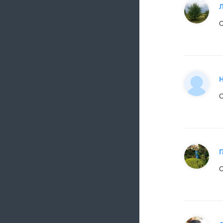
С
С
Г
С