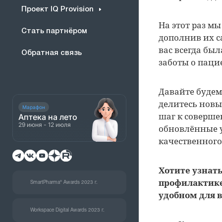
Проект IQ Provision
На этот раз м
Стать партнёром
дополнив их 
вас всегда бы
Обратная связь
заботы о паци
Давайте будем
делитесь новы
Марафон
шаг к соверше
Аптека на лето
29 июня - 12 июля
обновлённые 
качественного
Хотите узнат
профилактике
SmartPharma® Awards 2023 г.
удобном для 
Workspace Digital Awards 2023 г.