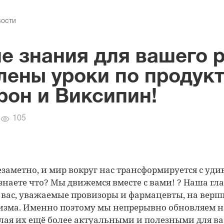
вости
е знания для вашего р
лены уроки по продук
рон и Виксипин!
Количество
105
просмотров
езаметно, и мир вокруг нас трансформируется с уд
 знаете что? Мы движемся вместе с вами! ? Наша гл
вас, уважаемые провизоры и фармацевты, на вер
изма. Именно поэтому мы непрерывно обновляем 
лая их ещё более актуальными и полезными для ва