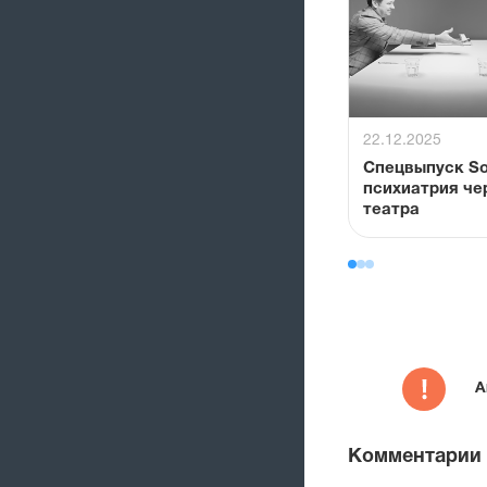
22.12.2025
Спецвыпуск So
психиатрия че
театра
А
Комментарии