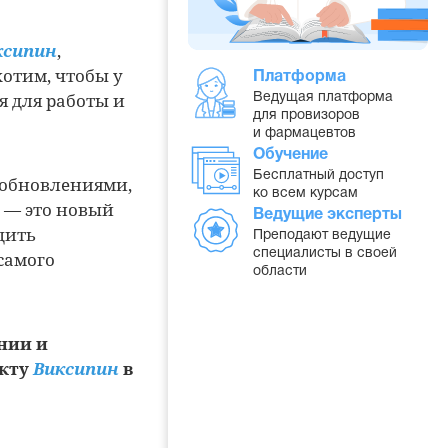
ксипин
,
отим, чтобы у
Платформа
я для работы и
Ведущая платформа
для провизоров
и фармацевтов
Обучение
Бесплатный доступ
 обновлениями,
ко всем курсам
 — это новый
Ведущие эксперты
дить
Преподают ведущие
специалисты в своей
самого
области
нии и
укту
Виксипин
в