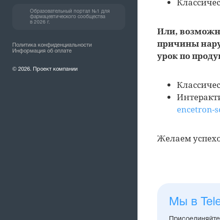
Классичес
Образовательный портал №1 для
фармацевтического сообщества
в 2026 г.
Или, возможн
причины нар
Политика конфиденциальности
Информация об оплате
урок по проду
© 2026. Проект компании
Классичес
Интеракт
encetron-
Желаем успехо
Мы в Tel
Присоединяйтес