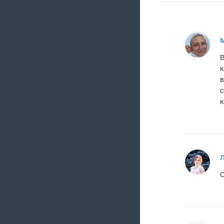
В
к
в
с
к
О