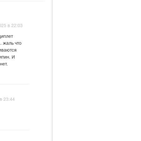
025 в 22:03
щиплет
. жаль что
живаются
ипин. И
нет.
в 23:44