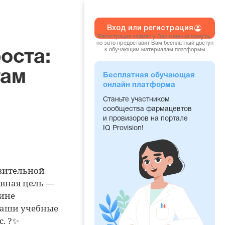
Вход или регистрация
Регистрация займет у Вас меньше минуты,
но зато предоставит Вам бесплатный доступ
к обучающим материалам платформы
оста:
там
Бесплатная обучающая
онлайн платформа
Станьте участником
сообщества фармацевтов
и провизоров на портале
IQ Provision!
ивительной
авная цель —
шине
наши учебные
с. ?✨