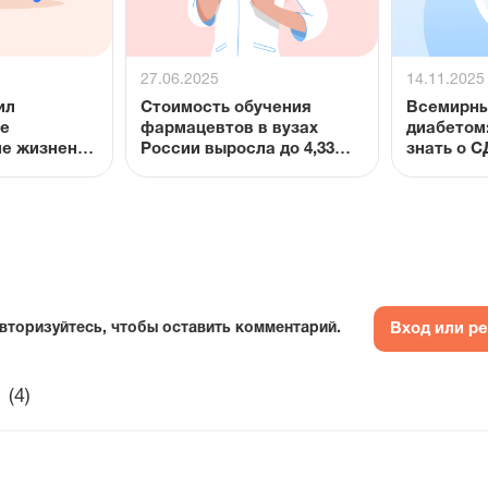
27.06.2025
14.11.2025
ил
Стоимость обучения
Всемирны
ое
фармацевтов в вузах
диабетом:
ие жизненно
России выросла до 4,33
знать о С
тв при
млн рублей за курс
та
Вход или р
вторизуйтесь, чтобы оставить комментарий.
(4)