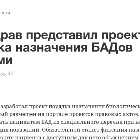
вости
рав представил проек
ка назначения БАДов
ми
Количество
40
просмотров
азработал проект порядка назначения биологичес
рый размещен на портале проектов правовых актов
ать пациентам БАД из специального перечня при 
их показаний. Обязательной станет фиксация наз
арте пациента с доступным для него объяснением 