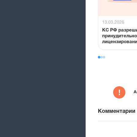
13.03.2026
КС РФ разреш
принудительн
лицензирован
важных лекарс
риске дефици
А
Комментарии