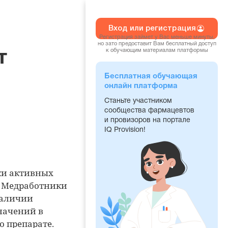
Вход или регистрация
Регистрация займет у Вас меньше минуты,
но зато предоставит Вам бесплатный доступ
к обучающим материалам платформы
т
Бесплатная обучающая
онлайн платформа
Станьте участником
сообщества фармацевтов
и провизоров на портале
IQ Provision!
ки активных
. Медработники
наличии
начений в
о препарате.