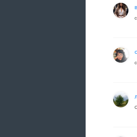
с
О
с
С