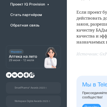
Проект IQ Provision
Если проект бу
Стать партнёром
действовать д
закон, разре
Обратная связь
качеству БАДы
качества и эф
назначаемых 
Марафон
Источник:
GxP
Аптека на лето
29 июня - 12 июля
Мы в Tel
SmartPharma® Awards 2023 г.
Присоединяйтес
сообщества!
Workspace Digital Awards 2023 г.