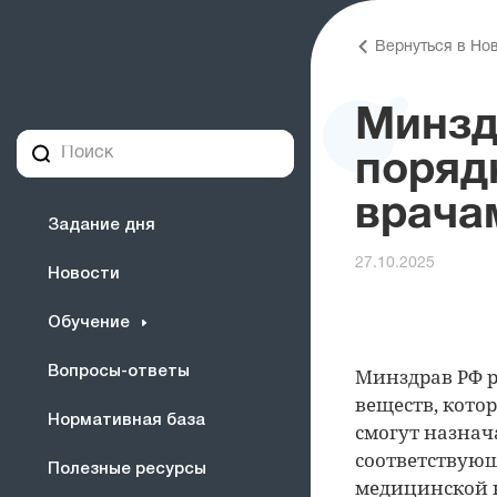
Вернуться в Но
Минзд
поряд
врача
Задание дня
27.10.2025
Новости
Обучение
Вопросы-ответы
Минздрав РФ р
веществ, кото
Нормативная база
смогут назнач
соответствующ
Полезные ресурсы
медицинской к