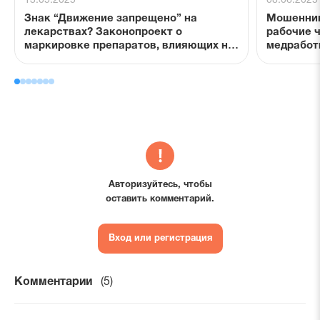
13.05.2025
08.06.2025
Знак “Движение запрещено” на
Мошенник
лекарствах? Законопроект о
рабочие 
маркировке препаратов, влияющих на
медработ
вождение.
Авторизуйтесь, чтобы
оставить комментарий.
Вход или регистрация
Комментарии
(5)