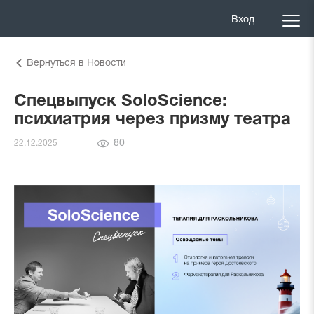
Вход
Вернуться в Новости
Спецвыпуск SoloScience:
психиатрия через призму театра
Количество
80
22.12.2025
просмотров