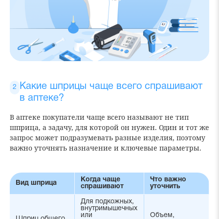
Какие шприцы чаще всего спрашивают
в аптеке?
В аптеке покупатели чаще всего называют не тип
шприца, а задачу, для которой он нужен. Один и тот же
запрос может подразумевать разные изделия, поэтому
важно уточнять назначение и ключевые параметры.
Когда чаще
Что важно
Вид шприца
спрашивают
уточнить
Для подкожных,
внутримышечных
или
Объем,
Шприц общего