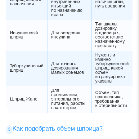
внутривенных
наличие иглы,
назначения
инъекций
путь введения
по назначению
врача
Тип шкалы,
дозировку
Инсулиновый
Для введения
в единицах,
шприц
инсулина
соответствие
назначенному
препарату
Нужен ли
именно
Для точного
туберкулиновый
Туберкулиновый
дозирования
шприц, какой
шприц
малых объемов
объем
и градуировка
указаны
Для
Объем, тип
промывания,
наконечника,
Шприц Жане
энтерального
требования
питания, работы
к стерильности
с катетером
Как подобрать объем шприца?