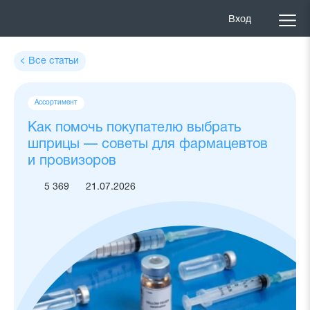
Вход
Все статьи
Теги
Ассортимент
статьи
Как помочь покупателю выбрать
шприцы — советы для фармацевтов
и провизоров
5 369
21.07.2026