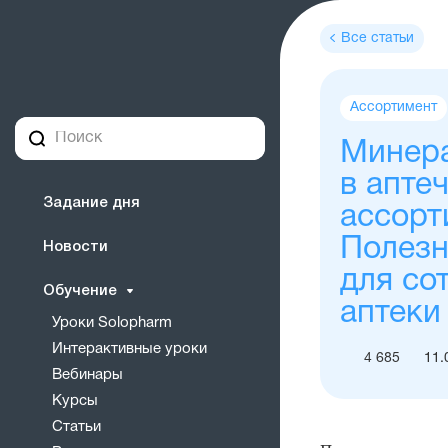
Все статьи
Теги
Ассортимент
статьи
Минер
в апте
Задание дня
ассорт
Полез
Новости
для со
Обучение
аптеки
Уроки Solopharm
Интерактивные уроки
4 685
11.
Вебинары
Курсы
Статьи