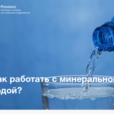
ак работать с минерально
одой?