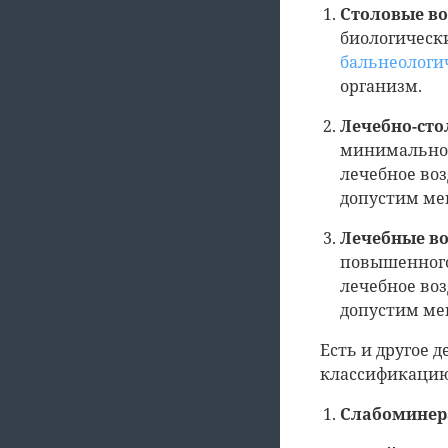
Столовые во
биологическ
бальнеологи
организм.
Лечебно-сто
минимальног
лечебное воз
допустим ме
Лечебные во
повышенного
лечебное воз
допустим ме
Есть и другое 
классификацию
Слабоминер