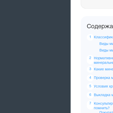
Содержа
Классифик
Виды м
Виды ми
Нормативн
минеральн
Какие мин
Проверка 
Условия х
Выкладка м
Консультир
помнить?
Покупат