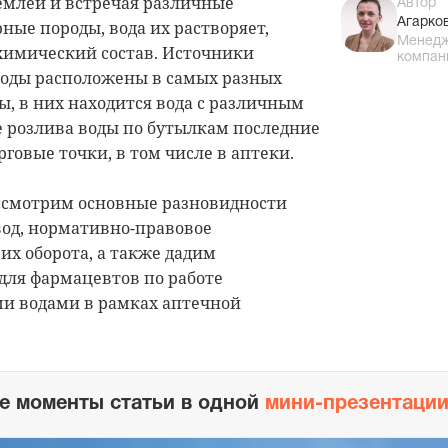
емлёй и встречая различные
Автор
Агарко
ные породы, вода их растворяет,
Менедж
химический состав. Источники
компан
оды расположены в самых разных
ы, в них находится вода с различным
е розлива воды по бутылкам последние
рговые точки, в том числе в аптеки.
ассмотрим основные разновидности
од, нормативно-правовое
их оборота, а также дадим
для фармацевтов по работе
и водами в рамках аптечной
е моменты статьи в одной
мини-презентаци