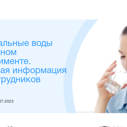
альные воды
чном
именте.
ная информация
трудников
07.2023