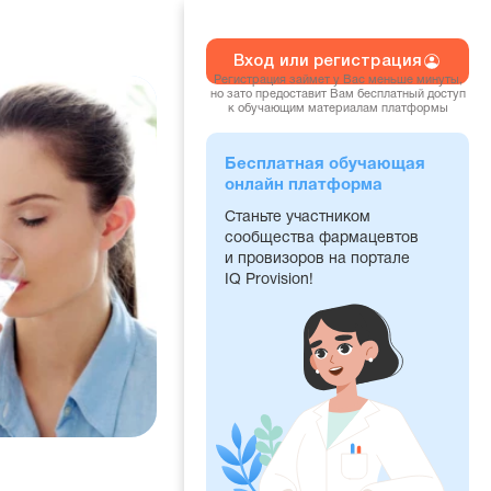
Вход или регистрация
Регистрация займет у Вас меньше минуты,
но зато предоставит Вам бесплатный доступ
к обучающим материалам платформы
Бесплатная обучающая
онлайн платформа
Станьте участником
сообщества фармацевтов
и провизоров на портале
IQ Provision!