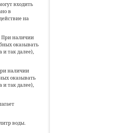
могут входить
ано в
действие на
При наличии
обных оказывать
 и так далее),
ри наличии
бных оказывать
 и так далее),
лагает
литр воды.