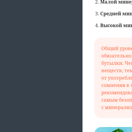
Малой мине
Средней ми
Высокой ми
Общий уров
обязательно
бутылки. Ч
веществ, те
от употребл
сомнения в 
рекомендов
самым безоп
с минерализ