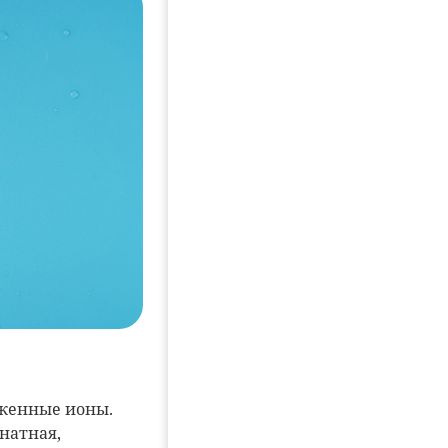
яженные ионы.
натная,