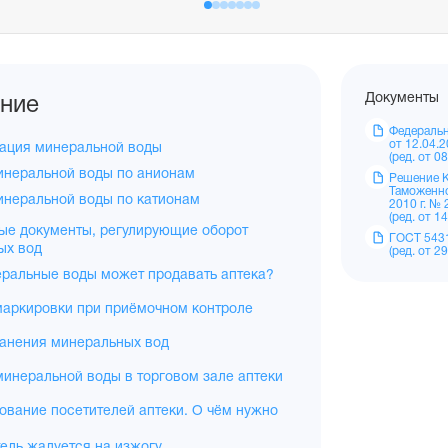
Документы
ние
Федеральн
от 12.04.
ация минеральной воды
(ред. от 0
инеральной воды по анионам
Решение 
Таможенно
неральной воды по катионам
2010 г. № 
(ред. от 1
ые документы, регулирующие оборот
ГОСТ 543
ых вод
(ред. от 2
еральные воды может продавать аптека?
маркировки при приёмочном контроле
ранения минеральных вод
инеральной воды в торговом зале аптеки
ование посетителей аптеки. О чём нужно
ель жалуется на изжогу