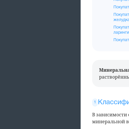
Покупат
Покупат
желудк
Покупат
ларинги
Покупат
Минеральна
растворённы
Классифи
В зависимости
минеральной в