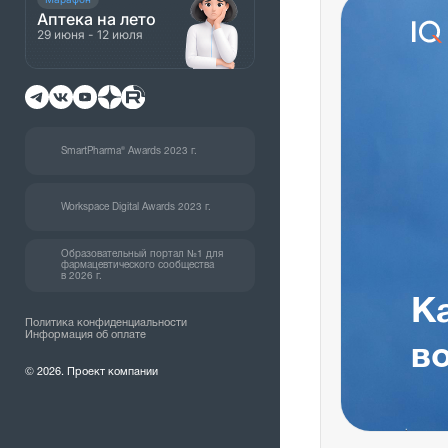
Аптека на лето
29 июня - 12 июля
SmartPharma® Awards 2023 г.
Workspace Digital Awards 2023 г.
Образовательный портал №1 для
фармацевтического сообщества
в 2026 г.
К
Политика конфиденциальности
Информация об оплате
в
© 2026. Проект компании