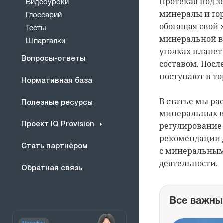
Протекая под з
Видеоуроки
минералы и гор
Глоссарий
обогащая свой 
Тесты
минеральной в
Шпаргалки
уголках планет
Вопросы-ответы
составом. Посл
поступают в то
Нормативная база
В статье мы р
Полезные ресурсы
минеральных в
регулирование 
Проект IQ Provision
рекомендации 
Стать партнёром
с минеральным
деятельности.
Обратная связь
Все важны
Марафон