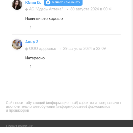
Эксперт комьюнити
Юлия Б.
АС "Здесь Аптека"
30 августа 2024 в 00:41
Новинки это хорошо
1
Анна З.
ООО здоровье
29 августа 2024 в 22:09
Интересно
1
Сайт носит обучающий (информационный) характер и предназначен
исключительно для обучения (информирования) фармацевтов
и провизоров