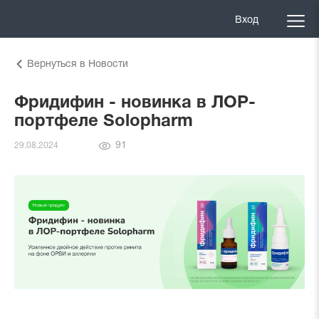
Вход
Вернуться в Новости
Фридифин - новинка в ЛОР-
портфеле Solopharm
Количество
91
29.08.2024
просмотров