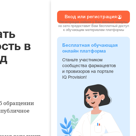
Вход или регистрация
Регистрация займет у Вас меньше минуты,
но зато предоставит Вам бесплатный доступ
к обучающим материалам платформы
ать
сть в
Бесплатная обучающая
онлайн платформа
од
Станьте участником
сообщества фармацевтов
и провизоров на портале
IQ Provision!
Об обращении
 публичное