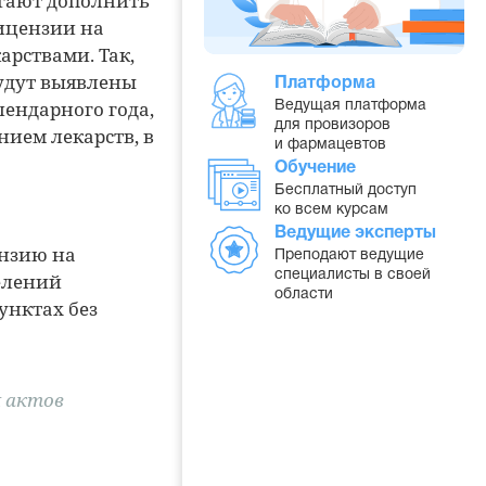
агают дополнить
ицензии на
арствами. Так,
будут выявлены
Платформа
лендарного года,
Ведущая платформа
для провизоров
нием лекарств, в
и фармацевтов
Обучение
Бесплатный доступ
ко всем курсам
Ведущие эксперты
нзию на
Преподают ведущие
специалисты в своей
елений
области
унктах без
 актов