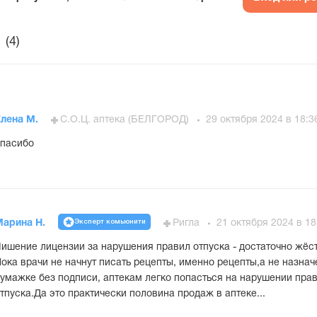
(4)
Елена М.
С.О.Ц. аптека (БЕЛГОРОД)
29 октября 2024 в 18:3
пасибо
Эксперт комьюнити
Марина Н.
Ригла
21 октября 2024 в 18
ишение лицензии за нарушения правил отпуска - достаточно жёс
ока врачи не начнут писать рецепты, именно рецепты,а не назнач
умажке без подписи, аптекам легко попасться на нарушении пра
тпуска.Да это практически половина продаж в аптеке...