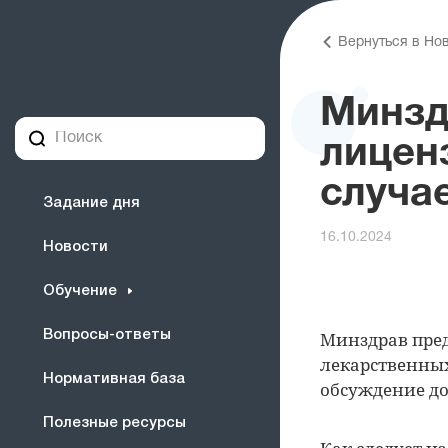
Вернуться в Но
Минзд
лицен
случа
Задание дня
16.10.2024
Новости
Обучение
Вопросы-ответы
Минздрав пре
лекарственных
Нормативная база
обсуждение до
Полезные ресурсы