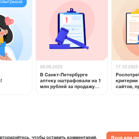
08.09.2025
17.10.2025
В Санкт-Петербурге
Роспотре
!
аптеку оштрафовали на 1
критерии 
млн рублей за продажу
сайтов, 
поддельного
онлайн
иммуноглобулина
Вход или р
вторизуйтесь, чтобы оставить комментарий.