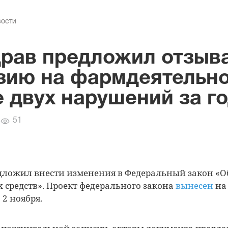
вости
рав предложил отзыв
зию на фармдеятельно
е двух нарушений за г
Количество
51
просмотров
дложил внести изменения в Федеральный закон «
 средств». Проект федерального закона
вынесен
на
 2 ноября.