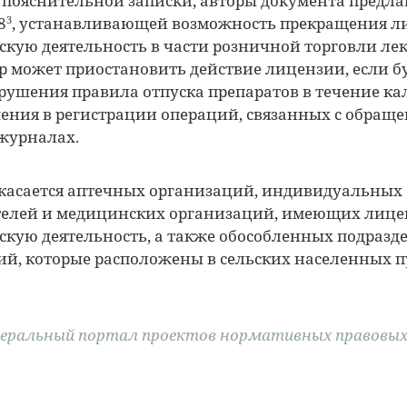
з пояснительной записки, авторы документа предл
8
, устанавливающей возможность прекращения л
3
кую деятельность в части розничной торговли лек
р может приостановить действие лицензии, если 
арушения правила отпуска препаратов в течение ка
шения в
регистрации операций, связанных с обраще
журналах.
касается аптечных организаций,
индивидуальных
елей и медицинских организаций, имеющих лице
кую деятельность, а также
обособленных подразд
й, которые расположены в сельских населенных п
деральный портал проектов нормативных правовых