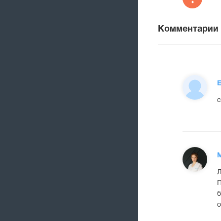
Комментарии
с
Л
П
б
о