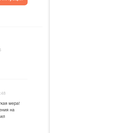
6
:48
ткая мера!
ения на
вил