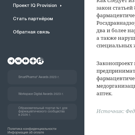
Как следует и
Проект IQ Provision
закон статьей
фармацевтичес
Стать партнёром
Росздравнадзо
два и более н
Обратная связь
а также нару
специальных 
Законопроект 
предпринимат
фармацевтичес
SmartPharma® Awards 2023 г.
медорганизаци
аптек.
Workspace Digital Awards 2023 г.
Образовательный портал №1 для
Источник: Фе
фармацевтического сообщества
в 2026 г.
Политика конфиденциальности
Информация об оплате