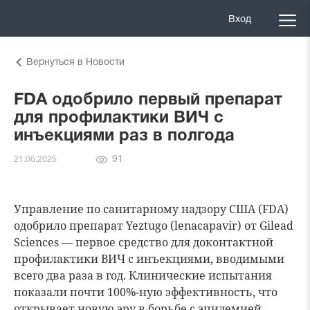
Вход
Вернуться в Новости
FDA одобрило первый препарат
для профилактики ВИЧ с
инъекциями раз в полгода
Количество
91
21.06.2025
просмотров
Управление по санитарному надзору США (FDA)
одобрило препарат Yeztugo (lenacapavir) от Gilead
Sciences — первое средство для доконтактной
профилактики ВИЧ с инъекциями, вводимыми
всего два раза в год. Клинические испытания
показали почти 100%-ную эффективность, что
открывает новую эру в борьбе с эпидемией.