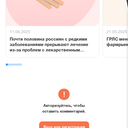
11.06.2025
21.05.2025
Почти половина россиян с редкими
ГРЛС мен
заболеваниями прерывают лечение
фармрынка
из-за проблем с лекарственным
обеспечением
Авторизуйтесь, чтобы
оставить комментарий.
Вход или регистрация