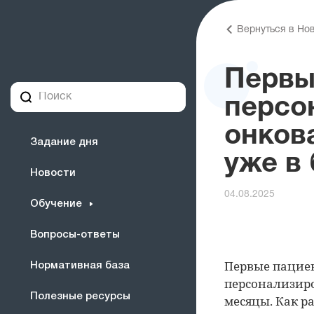
Вернуться в Но
Первы
персо
онков
Задание дня
уже в
Новости
04.08.2025
Обучение
Вопросы-ответы
Первые пациен
Нормативная база
персонализир
Полезные ресурсы
месяцы. Как р