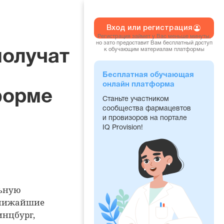
Вход или регистрация
Регистрация займет у Вас меньше минуты,
но зато предоставит Вам бесплатный доступ
к обучающим материалам платформы
получат
Бесплатная обучающая
онлайн платформа
форме
Станьте участником
сообщества фармацевтов
и провизоров на портале
IQ Provision!
льную
ближайшие
инцбург,