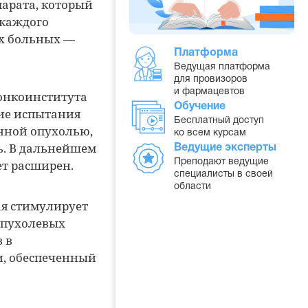
арата, который
 каждого
их больных —
Платформа
Ведущая платформа
для провизоров
и фармацевтов
 онкоинститута
Обучение
кие испытания
Бесплатный доступ
нной опухолью,
ко всем курсам
ь. В дальнейшем
Ведущие эксперты
ет расширен.
Преподают ведущие
специалисты в своей
области
ая стимулирует
опухолевых
 в
и, обеспеченный