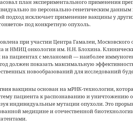
асовал план экспериментального применения преп
ивидуально по персонально-генетическим данным
ой подход исключает применение вакцины у друг
гоняется» под конкретную опухоль.
овлена при участии Центра Гамалеи, Московского
ена и НМИЦ онкологии им. Н.Н. Блохина. Клиничес
ы на пациентах с меланомой — наиболее иммуноге
тод должен показать максимальную эффективност
ественных новообразований для исследований буд
вия вакцины основан на мРНК-технологии, котор
тему пациента к распознаванию и уничтожению 
ьзуя индивидуальные мутации опухоли. Это прорыв
ованной медицине и отечественной биотехнологи
патентами.