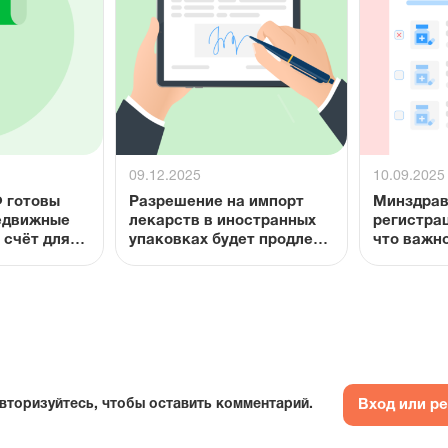
09.12.2025
10.09.2025
Ф готовы
Разрешение на импорт
Минздрав
едвижные
лекарств в иностранных
регистрац
 счёт для
упаковках будет продлено
что важно
ступности
до 2028 года
далённых
нктах
Вход или р
вторизуйтесь, чтобы оставить комментарий.