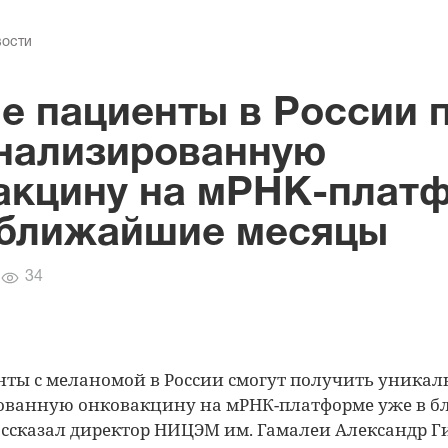
вости
е пациенты в России 
нализированную
акцину на мРНК-плат
 ближайшие месяцы
Количество
34
просмотров
ты с меланомой в России смогут получить уника
ованную онковакцину на мРНК-платформе уже в 
ассказал директор НИЦЭМ им. Гамалеи Александр Г