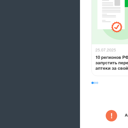
25.07.2025
10 регионов Р
запустить пер
аптеки за свой
повышения до
лекарств в от
населённых пу
А