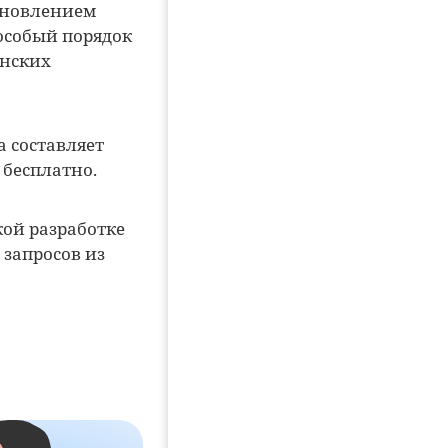
ановлением
особый порядок
инских
а составляет
 бесплатно.
кой разработке
 запросов из