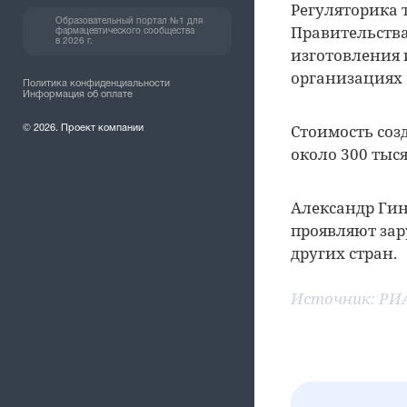
Регуляторика 
Образовательный портал №1 для
Правительства
фармацевтического сообщества
в 2026 г.
изготовления
организациях 
Политика конфиденциальности
Информация об оплате
Стоимость соз
© 2026. Проект компании
около 300 тыс
Александр Гин
проявляют зар
других стран.
Источник:
РИ