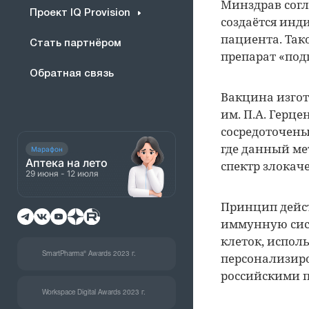
Минздрав согл
Проект IQ Provision
создаётся инд
пациента. Так
Стать партнёром
препарат «под
Обратная связь
Вакцина изгот
им. П.А. Герц
сосредоточен
где данный ме
Марафон
Аптека на лето
спектр злокач
29 июня - 12 июля
Принцип дейст
иммунную сис
клеток, испол
персонализир
SmartPharma® Awards 2023 г.
российскими 
Workspace Digital Awards 2023 г.