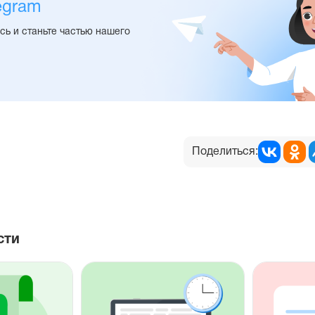
egram
ь и станьте частью нашего
Поделиться:
сти