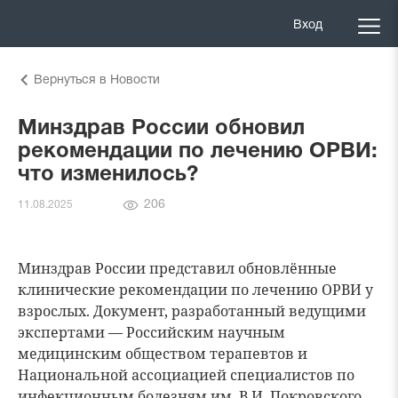
Вход
Вернуться в Новости
Минздрав России обновил
рекомендации по лечению ОРВИ:
что изменилось?
Количество
206
11.08.2025
просмотров
Минздрав России представил обновлённые
клинические рекомендации по лечению ОРВИ у
взрослых. Документ, разработанный ведущими
экспертами — Российским научным
медицинским обществом терапевтов и
Национальной ассоциацией специалистов по
инфекционным болезням им. В.И. Покровского,