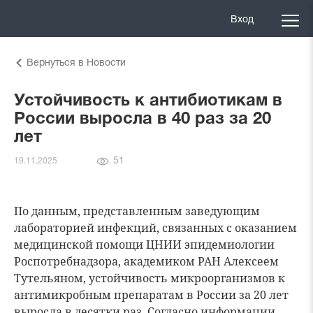
Вход
Вернуться в Новости
Устойчивость к антибиотикам в
России выросла в 40 раз за 20
лет
Количество
51
19.11.2025
просмотров
По данным, представленным заведующим
лабораторией инфекций, связанных с оказанием
медицинской помощи ЦНИИ эпидемиологии
Роспотребнадзора, академиком РАН Алексеем
Тутельяном, устойчивость микроорганизмов к
антимикробным препаратам в России за 20 лет
выросла в десятки раз. Согласно информации