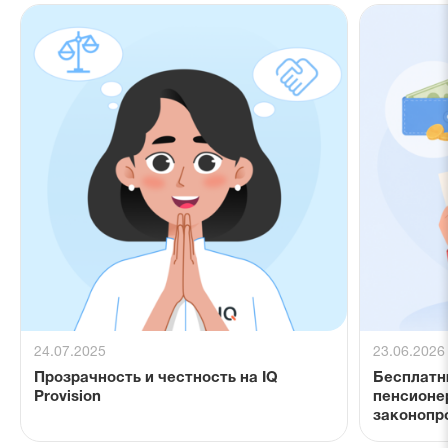
24.07.2025
23.06.2026
Прозрачность и честность на IQ
Бесплатн
Provision
пенсионе
законопр
расходов