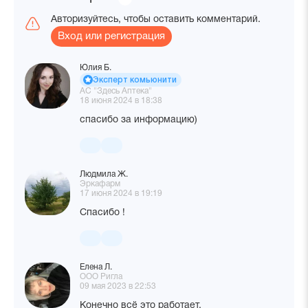
комментариев
Авторизуйтесь, чтобы оставить комментарий.
Вход или регистрация
Юлия Б.
Эксперт комьюнити
АС "Здесь Аптека"
18 июня 2024 в 18:38
спасибо за информацию)
Людмила Ж.
Эркафарм
17 июня 2024 в 19:19
Спасибо !
Елена Л.
ООО Ригла
09 мая 2023 в 22:53
Конечно всё это работает.