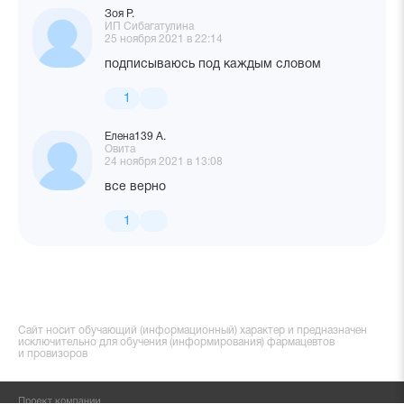
Зоя Р.
ИП Сибагатулина
25 ноября 2021 в 22:14
подписываюсь под каждым словом
1
Елена139 А.
Овита
24 ноября 2021 в 13:08
все верно
1
Сайт носит обучающий (информационный) характер и предназначен
исключительно для обучения (информирования) фармацевтов
и провизоров