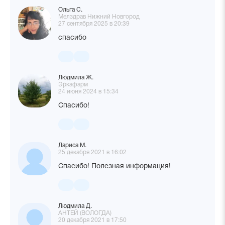
Ольга С.
Мелздрав Нижний Новгород
27 сентября 2025 в 20:39
спасибо
Людмила Ж.
Эркафарм
24 июня 2024 в 15:34
Спасибо!
Лариса М.
25 декабря 2021 в 16:02
Спасибо! Полезная информация!
Людмила Д.
АНТЕЙ (ВОЛОГДА)
20 декабря 2021 в 17:50