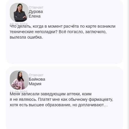
Отвечает
Дурова
Елена
19.06.2024
Что делать, когда в момент расчёта по карте возникли
технические неполадки? Всё погасло, заглючило,
вылезла ошибка.
Отвечает
Байкова
Мария
11.09.2025
Меня записали заведующим аптеки, коим
я не являюсь. Платят мне как обычному фармацевту,
хотя есть высшее образование, но доплачивают
2 000 рублей вместо обещанных 5 000. Причём оклад
у провизора и заваптек одинаковый, а платят
мне меньше. Как быть?