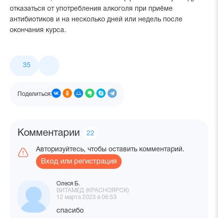
отказаться от употребления алкоголя при приёме
антибиотиков и на несколько дней или недель после
окончания курса.
Лайки
35
и
поделиться
Поделиться:
Комментарии
Количество
22
комментариев
Авторизуйтесь, чтобы оставить комментарий.
Вход или регистрация
Олеся Б.
ВИТАМЕД (КРАСНОЯРСК)
12 марта 2023 в 06:53
спасибо