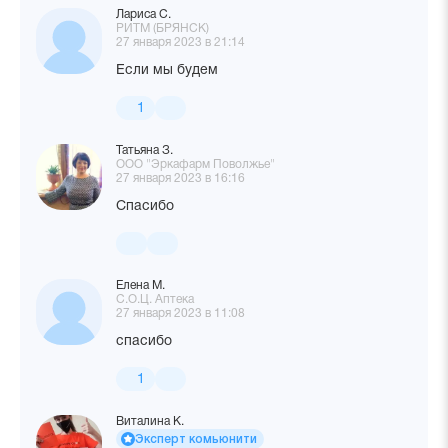
Лариса С.
РИТМ (БРЯНСК)
27 января 2023 в 21:14
Если мы будем
1
Татьяна З.
ООО "Эркафарм Поволжье"
27 января 2023 в 16:16
Спасибо
Елена М.
С.О.Ц. Аптека
27 января 2023 в 11:08
спасибо
1
Виталина К.
Эксперт комьюнити