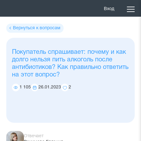
Вход
Вернуться к вопросам
Покупатель спрашивает: почему и как
долго нельзя пить алкоголь после
антибиотиков? Как правильно ответить
на этот вопрос?
1 105
26.01.2023
2
Количество
Дата
Количество
просмотров
ответа
добавлений
в
избранное
Отвечает