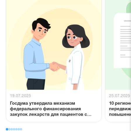
19.07.2025
25.07.2025
Госдума утвердила механизм
10 регион
федерального финансирования
передвиж
закупок лекарств для пациентов с
повышени
редкими заболеваниями
отдалённ