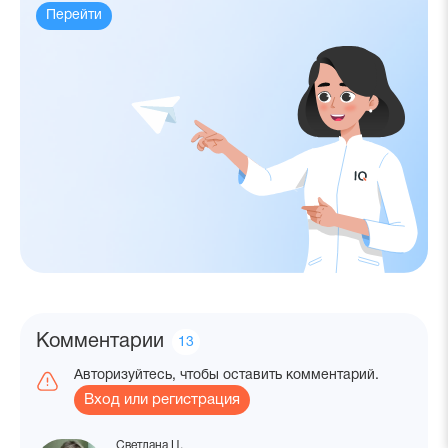
Перейти
Комментарии
Количество
13
комментариев
Авторизуйтесь, чтобы оставить комментарий.
Вход или регистрация
Светлана Ц.