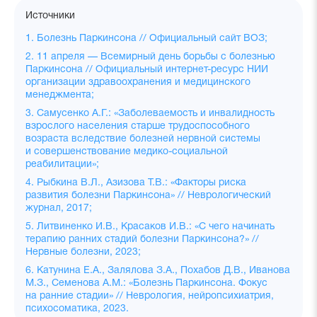
Источники
1. Болезнь Паркинсона // Официальный сайт ВОЗ;
2. 11 апреля — Всемирный день борьбы с болезнью
Паркинсона // Официальный интернет-ресурс НИИ
организации здравоохранения и медицинского
менеджмента;
3. Самусенко А.Г.: «Заболеваемость и инвалидность
взрослого населения старше трудоспособного
возраста вследствие болезней нервной системы
и совершенствование медико-социальной
реабилитации»;
4. Рыбкина В.Л., Азизова Т.В.: «Факторы риска
развития болезни Паркинсона» // Неврологический
журнал, 2017;
5. Литвиненко И.В., Красаков И.В.: «С чего начинать
терапию ранних стадий болезни Паркинсона?» //
Нервные болезни, 2023;
6. Катунина Е.А., Залялова З.А., Похабов Д.В., Иванова
М.З., Семенова А.М.: «Болезнь Паркинсона. Фокус
на ранние стадии» // Неврология, нейропсихиатрия,
психосоматика, 2023.