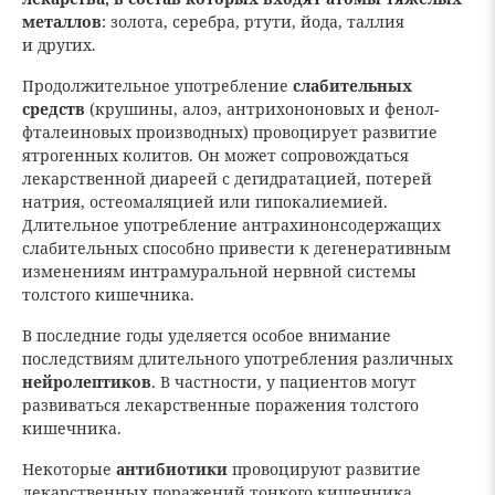
металлов
: золота, серебра, ртути, йода, таллия
и других.
Продолжительное употребление
слабительных
средств
(крушины, алоэ, антрихононовых и фенол-
фталеиновых производных) провоцирует развитие
ятрогенных колитов. Он может сопровождаться
лекарственной диареей с дегидратацией, потерей
натрия, остеомаляцией или гипокалиемией.
Длительное употребление антрахинонсодержащих
слабительных способно привести к дегенеративным
изменениям интрамуральной нервной системы
толстого кишечника.
В последние годы уделяется особое внимание
последствиям длительного употребления различных
нейролептиков
. В частности, у пациентов могут
развиваться лекарственные поражения толстого
кишечника.
Некоторые
антибиотики
провоцируют развитие
лекарственных поражений тонкого кишечника