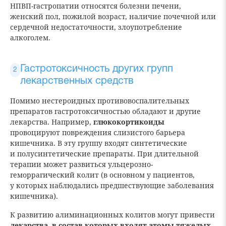
НПВП-гастропатии относятся болезни печени,
женский пол, пожилой возраст, наличие почечной или
сердечной недостаточности, злоупотребление
алкоголем.
Гастротоксичность других групп
лекарственных средств
Помимо нестероидных противовоспалительных
препаратов гастротоксичностью обладают и другие
лекарства. Например,
глюкокортикоиды
провоцируют повреждения слизистого барьера
кишечника. В эту группу входят синтетические
и полусинтетические препараты. При длительной
терапии может развиться ульцерозно-
геморрагический колит (в основном у пациентов,
у которых наблюдались предшествующие заболевания
кишечника).
К развитию алиминационных колитов могут привести
лекарства, в состав которых входят атомы тяжелых