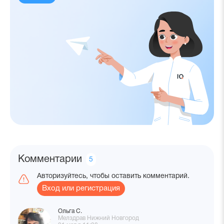
Комментарии
Количество
5
комментариев
Авторизуйтесь, чтобы оставить комментарий.
Вход или регистрация
Ольга С.
Мелздрав Нижний Новгород