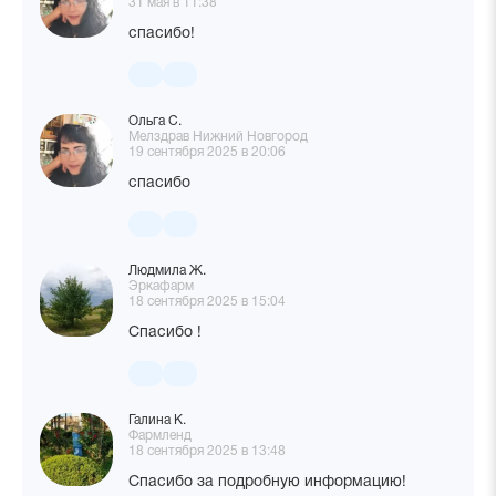
31 мая в 11:38
спасибо!
Ольга С.
Мелздрав Нижний Новгород
19 сентября 2025 в 20:06
спасибо
Людмила Ж.
Эркафарм
18 сентября 2025 в 15:04
Спасибо !
Галина К.
Фармленд
18 сентября 2025 в 13:48
Спасибо за подробную информацию!