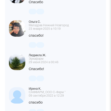
Спасибо
Ольга С.
Мелздрав Нижний Новгород
23 января 2025 в 10:19
спасибо!
Людмила Ж.
Эркафарм
29 июня 2024 в 00:46
Спасибо!
Ирина К.
САФФАРМ_ООО С-Фарм "
09 сентября 2022 в 12:29
спасибо