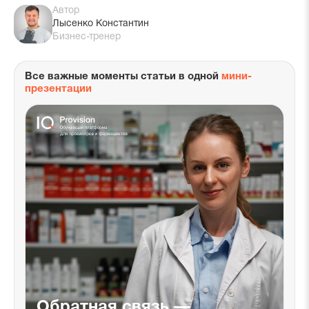
Автор
Лысенко Константин
Бизнес-тренер
Все важные моменты статьи в одной
мини-
презентации
н
Обратная связь —