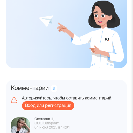
Комментарии
Количество
9
комментариев
Авторизуйтесь, чтобы оставить комментарий.
Вход или регистрация
Светлана Ц.
ООО Элифант
04 июня 2025 в 14:01