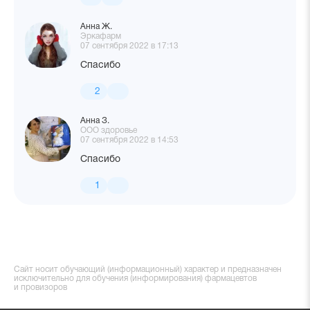
Анна Ж.
Эркафарм
07 сентября 2022 в 17:13
Спасибо
2
Анна З.
ООО здоровье
07 сентября 2022 в 14:53
Спасибо
1
Сайт носит обучающий (информационный) характер и предназначен
исключительно для обучения (информирования) фармацевтов
и провизоров