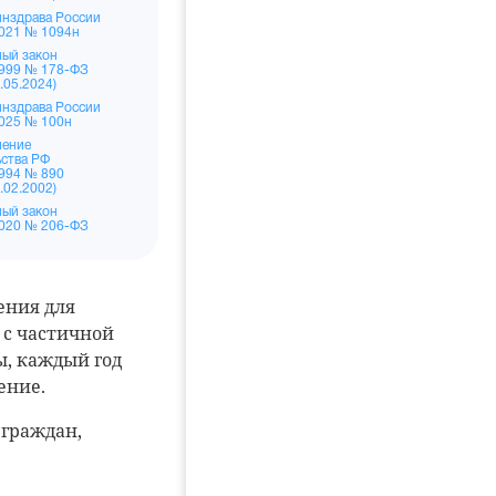
нздрава России
2021 № 1094н
ый закон
1999 № 178-ФЗ
9.05.2024)
нздрава России
2025 № 100н
ление
ства РФ
1994 № 890
4.02.2002)
ый закон
2020 № 206-ФЗ
ения для
 с частичной
ы, каждый год
ение.
 граждан,