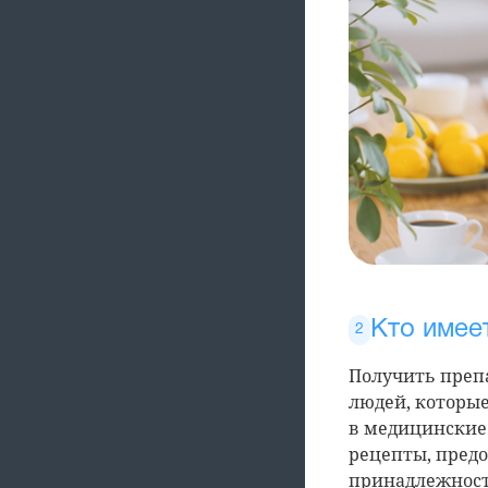
Кто имее
Получить препа
людей, которые
в медицинские
рецепты, пред
принадлежност