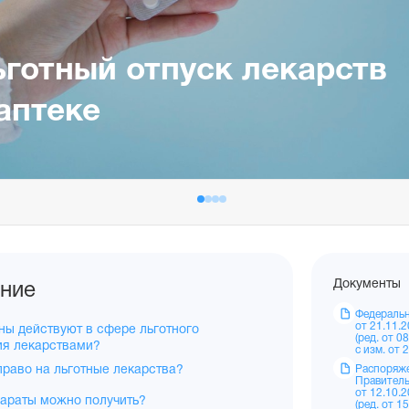
ьготный отпуск лекарств
аптеке
Документы
ние
Федеральн
от 21.11.
ны действуют в сфере льготного
(ред. от 0
ия лекарствами?
с изм. от 
право на льготные лекарства?
Распоряж
Правитель
от 12.10.
параты можно получить?
(ред. от 1