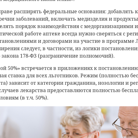
праве расширять федеральные основания: добавлять 
речни заболеваний, включать медизделия и продукты
елять порядок взаимодействия с медорганизациями и
тической работе аптеке всегда нужно сверяться с ре
тановлениями и договорами на участие в программе 
ширения следует, в частности, из логики постановлени
 закона 178-ФЗ (разграничение полномочий).
кой 50%» встречается в приложениях к постановлению 
ая ставка для всех льготников. Режим (полностью бес
та) зависит от категории гражданина, нозологии и р
 случаев лекарства предоставляются полностью беспла
овиям (в т.ч. 50%).