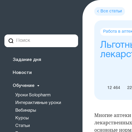
Все статьи
Теги
Работа в апте
статьи
Льготн
лекарс
Задание дня
Новости
Обучение
12 464
22
Уроки Solopharm
Интерактивные уроки
Вебинары
Многие аптеки
Курсы
лекарственных 
Статьи
основные норм