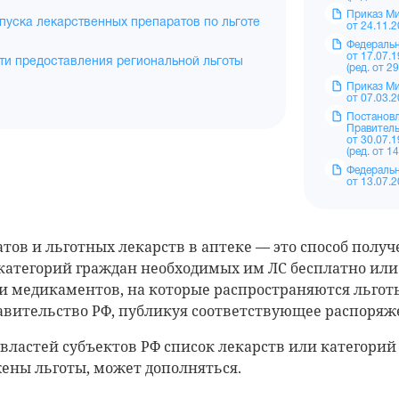
Приказ Ми
пуска лекарственных препаратов по льготе
от 24.11.
Федеральн
от 17.07.
и предоставления региональной льготы
(ред. от 2
Приказ Ми
от 07.03.
Постанов
Правитель
от 30.07.
(ред. от 1
Федеральн
от 13.07.
тов и льготных лекарств в аптеке — это способ получ
категорий граждан необходимых им ЛС бесплатно или
и медикаментов, на которые распространяются льгот
авительство РФ, публикуя соответствующее распоряж
властей субъектов РФ список лекарств или категорий
ены льготы, может дополняться.