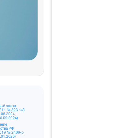
документы и Федеральный регис
ый закон
2011 № 323-ФЗ
8.08.2024,
26.09.2024)
ение
ства РФ
2019 № 2406-р
5.01.2025)