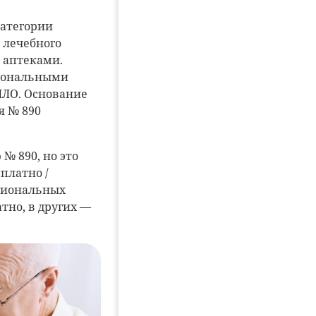
категории
 лечебного
 аптеками.
гиональными
ЛЛО. Основание
я № 890
№ 890, но это
платно /
егиональных
тно, в других —