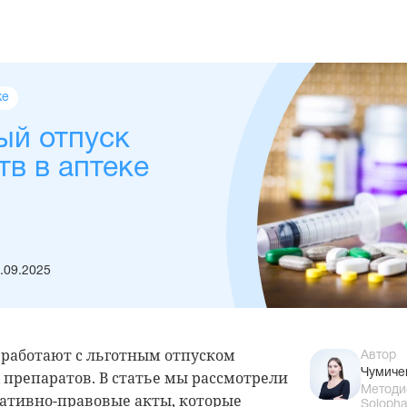
ке
ый отпуск
тв в аптеке
.09.2025
 работают с льготным отпуском
Автор
Чумиче
препаратов. В статье мы рассмотрели
Методи
ативно-правовые акты, которые
Soloph