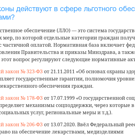
коны действуют в сфере льготного обе
ами?
ственное обеспечение (ЛЛО) — это система государст
 мер, по которой отдельные категории граждан полу
с частичной оплатой. Нормативная база включает фе
овления Правительства и приказы Минздрава, а такж
и этот вопрос регулируют следующие нормативные ак
й закон № 323-ФЗ
от 21.11.2011 «Об основах охраны зд
епляет государственные гарантии, полномочия уровне
екарственного обеспечения граждан.
й закон № 178-ФЗ
от 17.07.1999 «О государственной с
ределяет механизмы соцподдержки, через которые в т
социальных услуг, региональные меры и т.д.).
й закон № 206-ФЗ
от 13.07.2020. Ввёл Федеральный рее
аво на обеспечение лекарствами, медизделиями