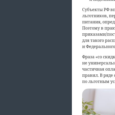
Субъекты РФ в
льготников, пе
питания, опред
Поэтому в прак
приказами/пос
для такого рас
и Федерального
Фраза «со скид
не универсальн
частичная опла
правил. В ряде
по льготным усл