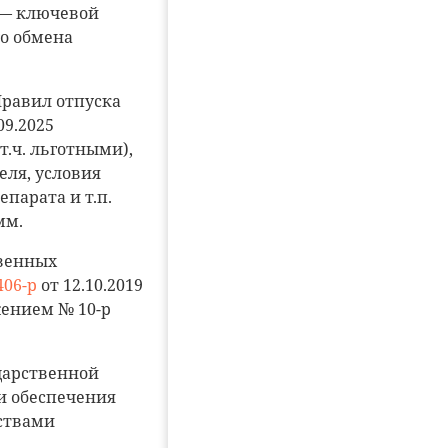
 — ключевой
о обмена
Правил отпуска
09.2025
т.ч. льготными),
ля, условия
парата и т.п.
мм.
венных
06-р
от 12.10.2019
жением № 10-р
дарственной
и обеспечения
ствами