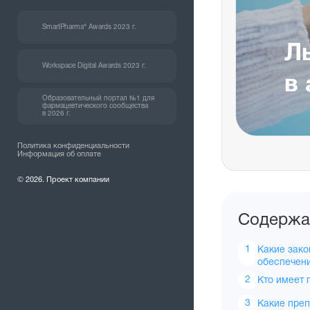
SmartPharma® Awards 2023 г.
Л
Workspace Digital Awards 2023 г.
в 
Образовательный портал №1 для
фармацевтического сообщества
в 2026 г.
Политика конфиденциальности
Информация об оплате
© 2026. Проект компании
Содержа
Какие зако
обеспечен
Кто имеет 
Какие пре