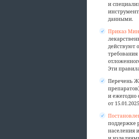
и специали
инструмент
данными.
Приказ Мин
лекарственн
действуют о
требования
отложенного
Эти правила
Перечень Ж
препаратов
и ежегодно 
от 15.01.2025
Постановлен
поддержке 
населения 
и изделиям