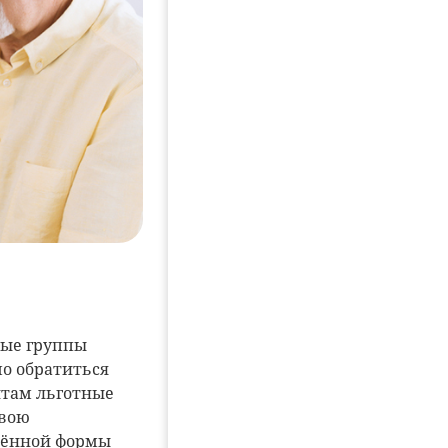
рые группы
мо обратиться
нтам льготные
свою
лённой формы