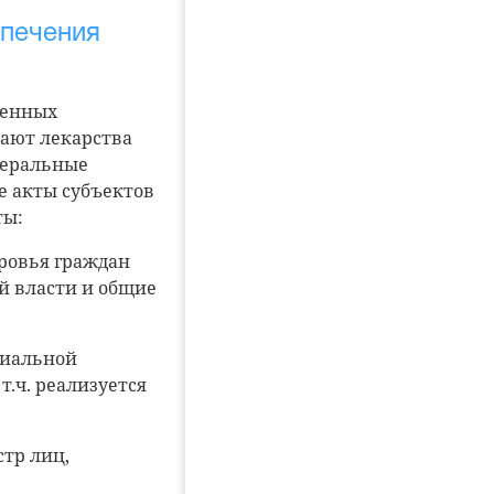
спечения
венных
чают лекарства
деральные
е акты субъектов
ты:
оровья граждан
й власти и общие
оциальной
.ч. реализуется
стр лиц,