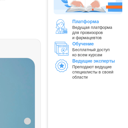
Платформа
Ведущая платформа
для провизоров
и фармацевтов
Обучение
и
Бесплатный доступ
ко всем курсам
Ведущие эксперты
Преподают ведущие
специалисты в своей
области
Категории граждан
на льготы
Право на бесплатные или част
лекарства имеют инвалиды, вете
многодетные семьи и другие с
категории. Основания подтверж