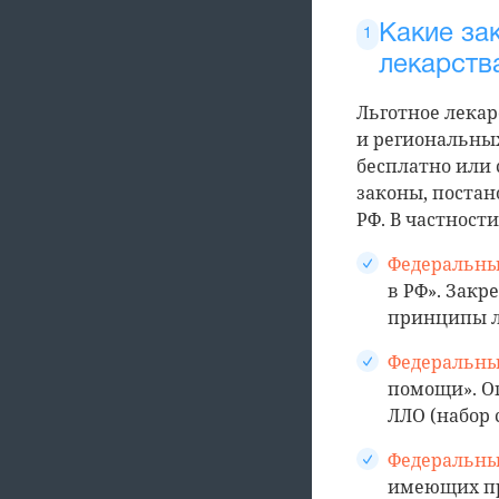
Какие за
лекарств
Льготное лекар
и региональных
бесплатно или 
законы, постан
РФ. В частност
Федеральны
в РФ». Закр
принципы л
Федеральны
помощи». Оп
ЛЛО (набор 
Федеральны
имеющих пр