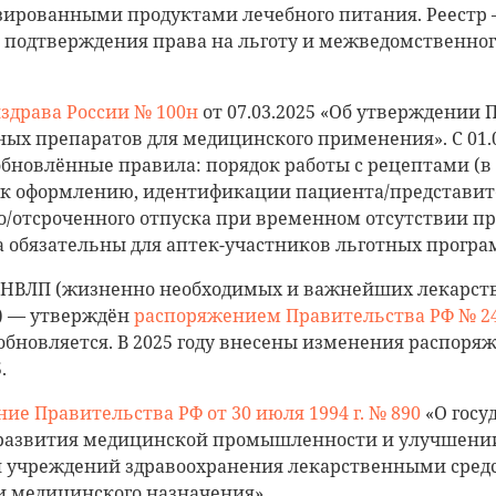
зированными продуктами лечебного питания. Реестр
 подтверждения права на льготу и межведомственног
здрава России № 100н
от 07.03.2025 «Об утверждении 
ых препаратов для медицинского применения». С 01.
бновлённые правила: порядок работы с рецептами (в 
 к оформлению, идентификации пациента/представите
/отсроченного отпуска при временном отсутствии пре
 обязательны для аптек-участников льготных програ
НВЛП (жизненно необходимых и важнейших лекарст
) — утверждён
распоряжением Правительства РФ № 24
обновляется. В 2025 году внесены изменения распоря
.
ие Правительства РФ от 30 июля 1994 г. № 890
«О госу
развития медицинской промышленности и улучшени
и учреждений здравоохранения лекарственными сред
и медицинского назначения».