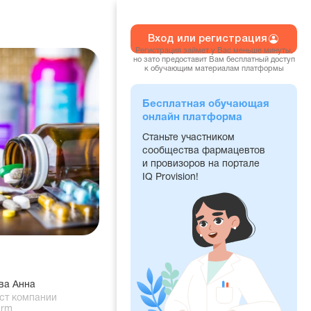
Вход или регистрация
Регистрация займет у Вас меньше минуты,
но зато предоставит Вам бесплатный доступ
к обучающим материалам платформы
Бесплатная обучающая
онлайн платформа
Станьте участником
сообщества фармацевтов
и провизоров на портале
IQ Provision!
ва Анна
ст компании
arm