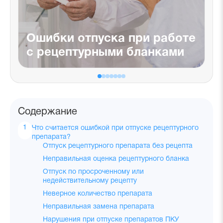
Ошибки отпуска при работе
с рецептурными бланками
Содержание
Что считается ошибкой при отпуске рецептурного
препарата?
Отпуск рецептурного препарата без рецепта
Неправильная оценка рецептурного бланка
Отпуск по просроченному или
недействительному рецепту
Неверное количество препарата
Неправильная замена препарата
Нарушения при отпуске препаратов ПКУ