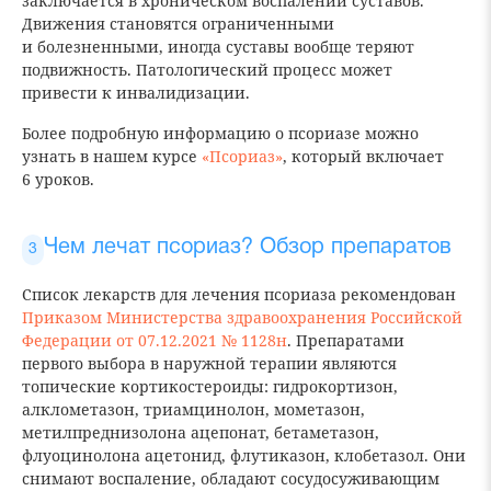
заключается в хроническом воспалении суставов.
Движения становятся ограниченными
и болезненными, иногда суставы вообще теряют
подвижность. Патологический процесс может
привести к инвалидизации.
Более подробную информацию о псориазе можно
узнать в нашем курсе
«Псориаз»
, который включает
6 уроков.
Чем лечат псориаз? Обзор препаратов
Список лекарств для лечения псориаза рекомендован
Приказом Министерства здравоохранения Российской
Федерации от 07.12.2021 № 1128н
. Препаратами
первого выбора в наружной терапии являются
топические кортикостероиды: гидрокортизон,
алклометазон, триамцинолон, мометазон,
метилпреднизолона ацепонат, бетаметазон,
флуоцинолона ацетонид, флутиказон, клобетазол. Они
снимают воспаление, обладают сосудосуживающим