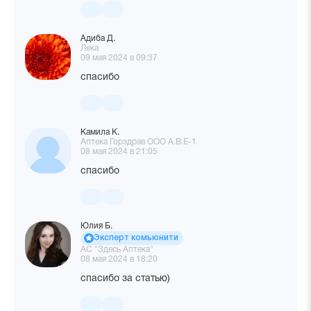
Адиба Д.
Лека
09 мая 2024 в 09:37
спасибо
Камила К.
Аптека Горздрав ООО А.В.Е-1
08 мая 2024 в 21:05
спасибо
Юлия Б.
Эксперт комьюнити
АС "Здесь Аптека"
08 мая 2024 в 18:20
спасибо за статью)