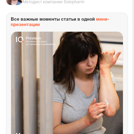
Методист компании Solopharm
Все важные моменты статьи в одной
мини-
презентации
с