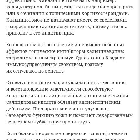
эффективность аналоги витамина D, например,
кальципотриол. Он выпускается в виде монопрепарата
или в сочетании с топическими кортикостероидами.
Кальципотриол не назначают вместе со средствами,
содержащими салициловую кислоту, потому что она
приводит к его инактивации.
Хорошо снимают воспаление и не имеют побочных
эффектов топические ингибиторы кальциневрина:
такролимус и пимекролимус. Однако они обладают
иммуносупрессивным свойством, поэтому
их отпускают по рецепту.
Отшелушиванию кожи, её увлажнению, смягчению
и восстановлению эластичности способствуют
кератолитики с салициловой кислотой и мочевиной.
Салициловая кислота обладает антисептическим
действием. Препараты мочевины улучшают
барьерную функцию кожи и помогают лекарственным
веществам глубже в неё проникнуть.
Если больной нормально переносит специфический
запах дёгтя, ему можно предложить средства на его