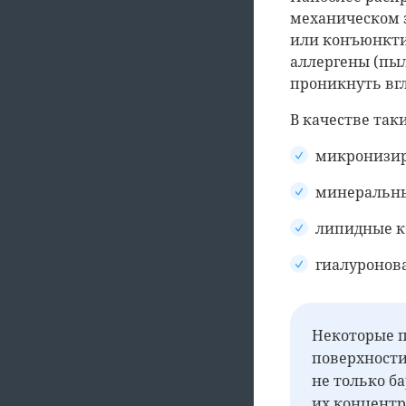
механическом э
или конъюнкти
аллергены (пыл
проникнуть вгл
В качестве так
микронизир
минеральны
липидные к
гиалуронова
Некоторые п
поверхности
не только б
их концентр