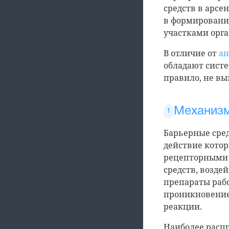
средств в арсе
в формировани
участками орга
В отличие от
а
обладают сист
правило, не в
Механизм
Барьерные сред
действие котор
рецепторными 
средств, возд
препараты рабо
проникновение
реакции.
Наиболее расп