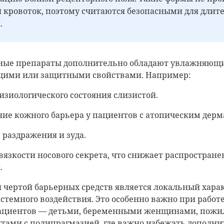
 кровоток, поэтому считаются безопасными для длит
.
ные препараты дополнительно обладают увлажняющ
ими или защитными свойствами. Например:
изиологического состояния слизистой.
ние кожного барьера у пациентов с атопическим дерм
раздражения и зуда.
язкости носового секрета, что снижает распростране
.
 чертой барьерных средств является локальный хара
истемного воздействия. Это особенно важно при работ
ациентов — детьми, беременными женщинами, пож
нтами с полипрагмазией, где важно избежать дополн