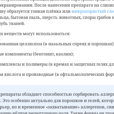
кранировании. После нанесения препарата на слизис
ву образуется тонкая плёнка или
микропористый сл
ьца, бытовая пыль, шерсть животных, споры грибов и 
убь тканей.
их веществ могут использоваться:
ованная целлюлоза (в назальных спреях и порошках)
е компоненты (бентонит, каолин);
омплексы и полимеры (в кремах и защитных гелях дл
я кислота и производные (в офтальмологических фор
репараты обладают способностью сорбировать аллерг
. Это особенно актуально для порошков и гелей, кото
арьер, но и временное «захватывание» аллергенов, сн
ацию вблизи рецепторного поля. Такие формы не пр