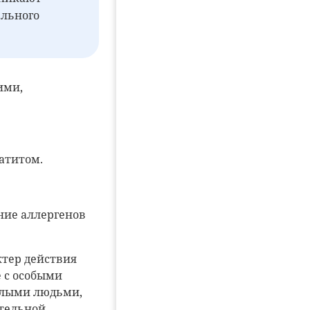
ельного
ими,
атитом.
ние аллергенов
ктер действия
е с особыми
илыми людьми,
ительной