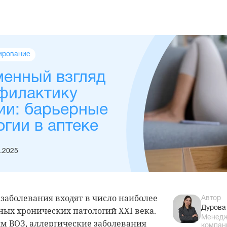
ирование
енный взгляд
филактику
ии: барьерные
огии в аптеке
.2025
заболевания входят в число наиболее
Автор
Дурова
ых хронических патологий XXI века.
Менедж
м ВОЗ, аллергические заболевания
компан