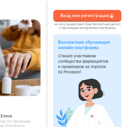
Вход или регистрация
Регистрация займет у Вас меньше минуты,
но зато предоставит Вам бесплатный доступ
к обучающим материалам платформы
Бесплатная обучающая
онлайн платформа
Станьте участником
сообщества фармацевтов
и провизоров на портале
IQ Provision!
 Елена
ер по обучению
ии Solopharm