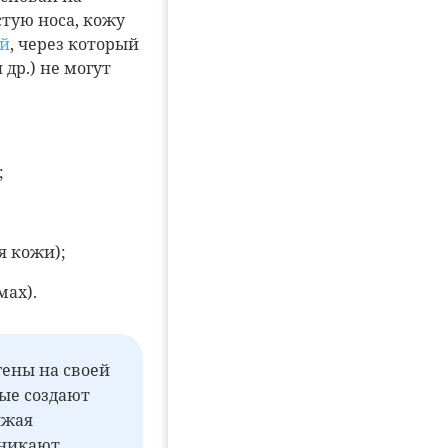
тую носа, кожу
ой
, через который
др.) не могут
;
я кожи);
мах).
ены на своей
рые создают
ижая
оникают