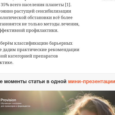
 35% всего населения планеты [1].
стоянно растущей сенсибилизации
ологической обстановки всё более
ановятся не только методы лечения,
эффективной профилактики.
азберём классификацию барьерных
же дадим практические рекомендации
нной категорией препаратов
ктике.
е моменты статьи в одной
мини-презентаци