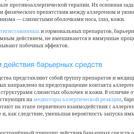
нале противоаллергической терапии. Их основная зад
и физического препятствия между аллергеном и уяз
низма — слизистыми оболочками носа, глаз, кожи.
нтигистаминных
и гормональных препаратов, барьерн
емным действием, не вмешиваются в иммунные проце
ызывают побочных эффектов.
 действия барьерных средств
ства представляют собой группу препаратов и медиц
ых направлено на предотвращение контакта аллерген
структурами слизистых оболочек и кожи. В отличие 
ействующих на
медиаторы аллергической реакции
, ба
тают на этапе первичного взаимодействия с аллерген
 и, как следствие, уменьшая вероятность запуска и
ространённый принцип действия барьерных средств о