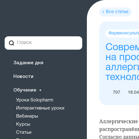
Все статьи
Теги
Фармконсульт
статьи
Соврем
на про
Задание дня
аллерг
технол
Новости
Обучение
707
18.04
Уроки Solopharm
Интерактивные уроки
Вебинары
Аллергические 
Курсы
распространённ
Статьи
Согласно данны