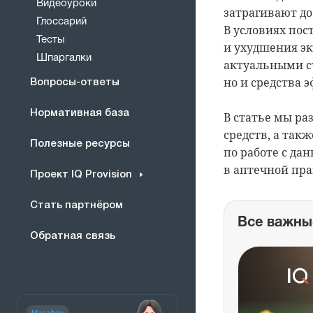
Видеоуроки
затрагивают до
Глоссарий
В условиях по
Тесты
и ухудшения эк
Шпаргалки
актуальными ст
но и средства 
Вопросы-ответы
Нормативная база
В статье мы р
средств, а так
Полезные ресурсы
по работе с да
в аптечной пра
Проект IQ Provision
Стать партнёром
Все важны
Обратная связь
Марафон