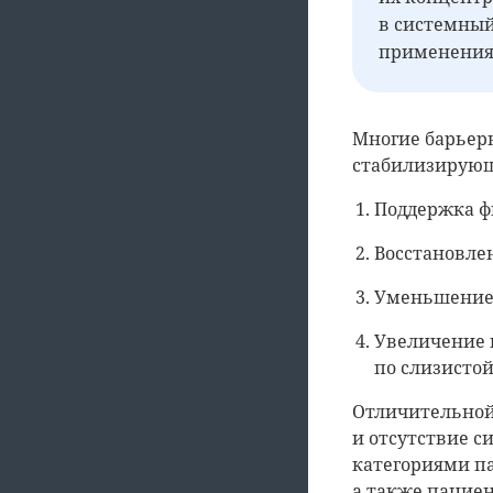
в системный
применения
Многие барьер
стабилизирующ
Поддержка ф
Восстановле
Уменьшение 
Увеличение в
по слизистой
Отличительной
и отсутствие с
категориями п
а также пацие