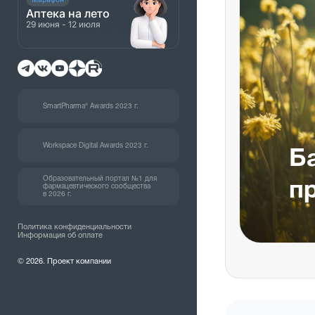
Аптека на лето
29 июня - 12 июля
SmartPharma® Awards 2023 г.
Workspace Digital Awards 2023 г.
Б
Образовательный портал №1 для
п
фармацевтического сообщества
в 2026 г.
Политика конфиденциальности
Информация об оплате
© 2026. Проект компании