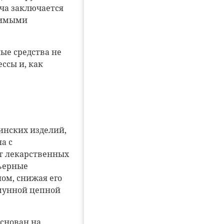
ача заключается
вимыми
ые средства не
ссы и, как
инских изделий,
а с
от лекарственных
рьерные
ом, снижая его
ммунной цепной
снован на