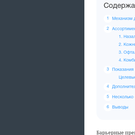
Содержа
Механизм 
Ассортиме
1. Наза
2. Кожн
3. Офта
4. Комб
Показания 
Целевые
Дополнител
Несколько 
Выводы
Барьерные пре