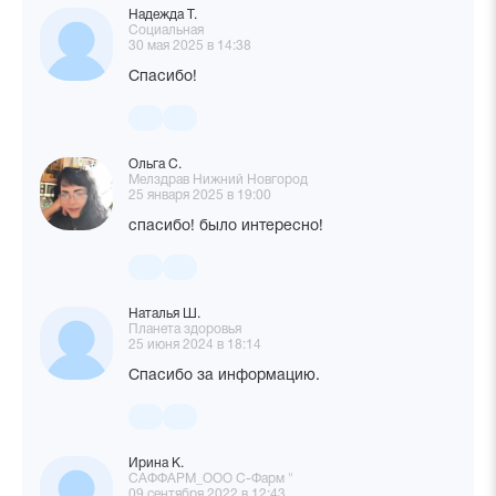
Надежда Т.
Социальная
30 мая 2025 в 14:38
Спасибо!
Ольга С.
Мелздрав Нижний Новгород
25 января 2025 в 19:00
спасибо! было интересно!
Наталья Ш.
Планета здоровья
25 июня 2024 в 18:14
Спасибо за информацию.
Ирина К.
САФФАРМ_ООО С-Фарм "
09 сентября 2022 в 12:43