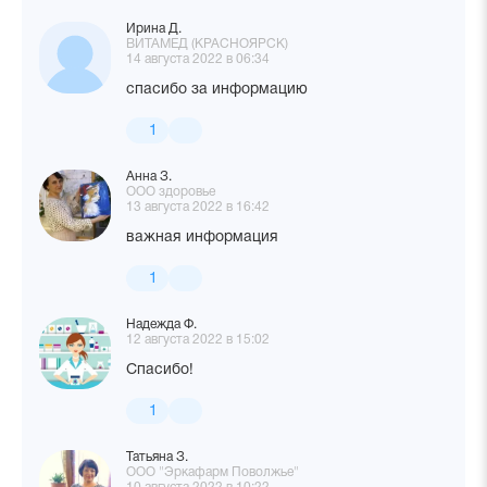
Ирина Д.
ВИТАМЕД (КРАСНОЯРСК)
14 августа 2022 в 06:34
спасибо за информацию
1
Анна З.
ООО здоровье
13 августа 2022 в 16:42
важная информация
1
Надежда Ф.
12 августа 2022 в 15:02
Спасибо!
1
Татьяна З.
ООО "Эркафарм Поволжье"