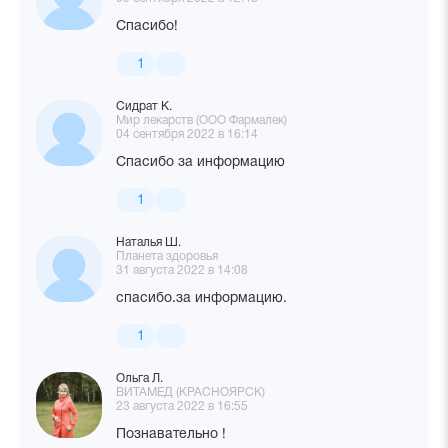
Спасибо!
1
Сидрат К.
Мир лекарств (ООО Фармалек)
04 сентября 2022 в 16:14
Спасибо за информацию
1
Наталья Ш.
Планета здоровья
31 августа 2022 в 14:08
спасибо.за информацию.
1
Ольга Л.
ВИТАМЕД (КРАСНОЯРСК)
23 августа 2022 в 16:55
Познавательно !