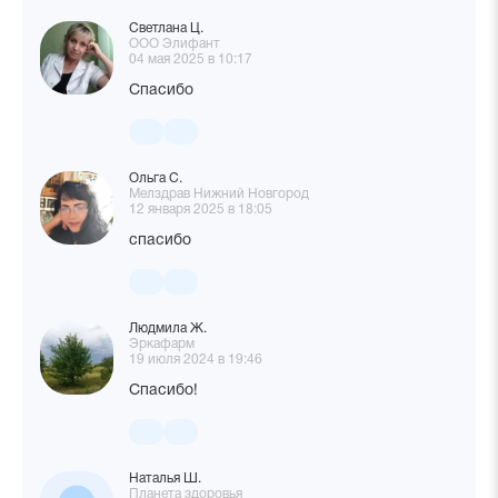
Светлана Ц.
ООО Элифант
04 мая 2025 в 10:17
Спасибо
Ольга С.
Мелздрав Нижний Новгород
12 января 2025 в 18:05
спасибо
Людмила Ж.
Эркафарм
19 июля 2024 в 19:46
Спасибо!
Наталья Ш.
Планета здоровья