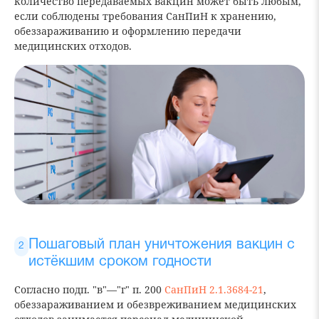
количество передаваемых вакцин может быть любым,
если соблюдены требования СанПиН к хранению,
обеззараживанию и оформлению передачи
медицинских отходов.
Пошаговый план уничтожения вакцин с
истёкшим сроком годности
Согласно подп. "в"—"г" п. 200
СанПиН 2.1.3684-21
,
обеззараживанием и обезвреживанием медицинских