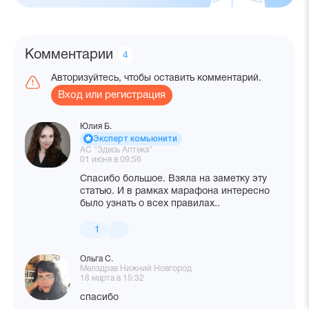
Комментарии
Количество
4
комментариев
Авторизуйтесь, чтобы оставить комментарий.
Вход или регистрация
Юлия Б.
Эксперт комьюнити
АС "Здесь Аптека"
01 июня в 09:56
Спасибо большое. Взяла на заметку эту
статью. И в рамках марафона интересно
было узнать о всех правилах..
1
Ольга С.
Мелздрав Нижний Новгород
18 марта в 15:32
спасибо