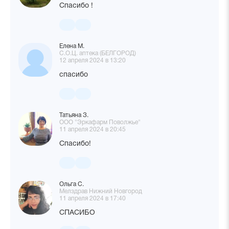
Спасибо !
Елена М.
С.О.Ц. аптека (БЕЛГОРОД)
12 апреля 2024 в 13:20
спасибо
Татьяна З.
ООО "Эркафарм Поволжье"
11 апреля 2024 в 20:45
Спасибо!
Ольга С.
Мелздрав Нижний Новгород
11 апреля 2024 в 17:40
СПАСИБО