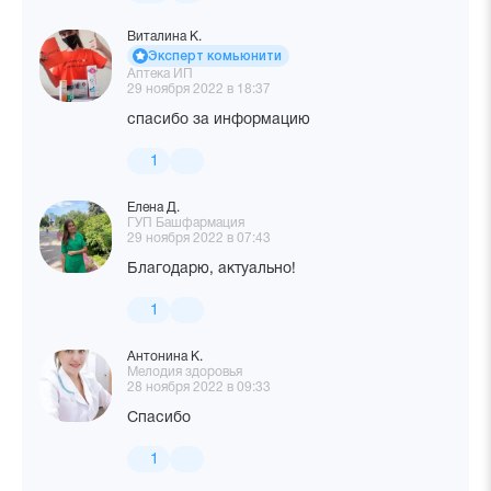
Виталина К.
Эксперт комьюнити
Аптека ИП
29 ноября 2022 в 18:37
спасибо за информацию
1
Елена Д.
ГУП Башфармация
29 ноября 2022 в 07:43
Благодарю, актуально!
1
Антонина К.
Мелодия здоровья
28 ноября 2022 в 09:33
Спасибо
1