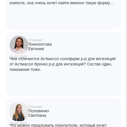
клиента, она очень хочет найти именно такую форму
выпуска данного продукта, так как с консервантом у
нее болят глаза. В аптеке в наличии Дорзолан соло с
натрием бензоатом в составе. Клиент очень хочет
узнать, почему сейчас препарат выпускается с
консервантом и будет ли выпуск без него.
Отвечает
Тонконогова
Евгения
07.07.2022
Чем отличается Астмасол солофарм р-р для ингаляций
от Астмасол бронхо р-р для ингаляций? Состав один,
показания тоже.
Отвечает
Половинко
Светлана
19.07.2022
Что можно предложить покупателю, который хочет