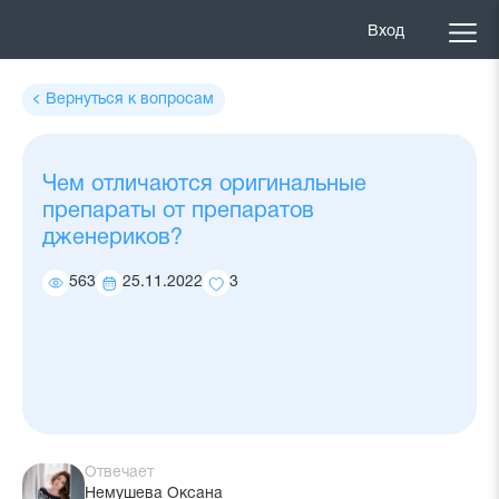
Вход
Вернуться к вопросам
Чем отличаются оригинальные
препараты от препаратов
дженериков?
563
25.11.2022
3
Количество
Дата
Количество
просмотров
ответа
добавлений
в
избранное
Отвечает
Немушева Оксана