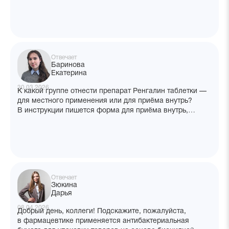
Отвечает
Баринова
Екатерина
30.03.2026
К какой группе отнести препарат Ренгалин таблетки —
для местного применения или для приёма внутрь?
В инструкции пишется форма для приёма внутрь,
но рассасываем. То же и препарат Апилак —
это местное применение или внутреннее?
Отвечает
Зюкина
Дарья
08.04.2026
Добрый день, коллеги! Подскажите, пожалуйста,
в фармацевтике применяется антибактериальная