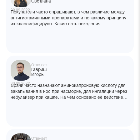
Светлана
20.09.2022
Покупатели часто спрашивают, в чем различие между
антигистаминными препаратами и по какому принципу
их классифицируют. Какие есть поколения
антигистаминных препаратов? Как лучше отвечать?
Отвечает
Гавриш
Игорь
30.09.2022
Врачи часто назначают аминокапроновую кислоту для
закапывания в нос при насморке, для ингаляций через
небулайзер при кашле. На чём основано её действие
в этих ситуациях? Если можно, ссылки на клинические
исследования, научные статьи.
Отвечает