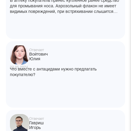
В аптеку покупатель принёс купленное ранее средство
для промывания носа. Аэрозольный флакон не имеет
видимых повреждений, при встряхивании слышится
плескание, однако, при нажатии не происходит
выпрыскивания содержимого. Чек утерян. Какие
действия аптеки?
Отвечает
Войтович
Юлия
23.05.2024
Что вместе с антацидами нужно предлагать
покупателю?
Отвечает
Гавриш
Игорь