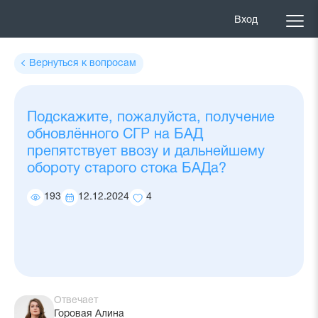
Вход
Вернуться к вопросам
Подскажите, пожалуйста, получение
обновлённого СГР на БАД
препятствует ввозу и дальнейшему
обороту старого стока БАДа?
193
12.12.2024
4
Количество
Дата
Количество
просмотров
ответа
добавлений
в
избранное
Отвечает
Горовая Алина