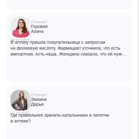
Отвечает
Горовая
Алина
03.07.2025
В аптеку пришла покупательница с запросом
на фолиевую кислоту. Фармацевт уточнила, что есть
импортная, есть наша. Женщина сказала, что ей нужна
импортная. Ей был отпущен БАД фолиевая кислота
(производитель Латвия). На следующий день эта же
женщина приходит и говорит, что её не предупредили,
что это БАД и что он стоит дороже, чем наша фолиевая
(ЛП). Просит вернуть деньги. При покупке на ценнике
было указано, что это БАД. Как поступить в таком
Отвечает
случае фармацевту?
Зюкина
Дарья
27.08.2025
Где правильнее хранить напальчники и пипетки
в аптеке?