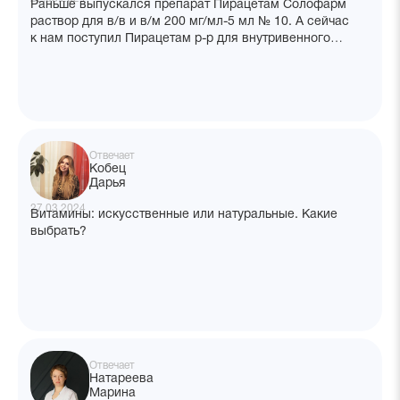
Раньше выпускался препарат Пирацетам Солофарм
раствор для в/в и в/м 200 мг/мл-5 мл № 10. А сейчас
к нам поступил Пирацетам р-р для внутривенного
введения. В чём отличие и можно ли вводить его в/м?
Отвечает
Кобец
Дарья
27.03.2024
Витамины: искусственные или натуральные. Какие
выбрать?
Отвечает
Натареева
Марина