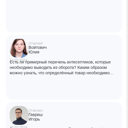
Отвечает
Войтович
Юлия
14.03.2024
Есть ли примерный перечень антисептиков, которые
необходимо выводить из оборота? Каким образом
можно узнать, что определённый товар необходимо
выводить через ГИС МТ? Например, получаем
Хлоргексидин произв Флора Кавказа с НДС 20%,
в приходных документах кодов нет (ТНВЭД, ОКПД), что
с ним делать?
Отвечает
Гавриш
Игорь
22.03.2024