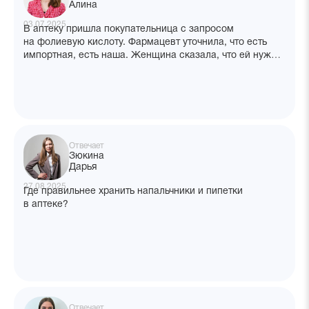
Алина
03.07.2025
В аптеку пришла покупательница с запросом
на фолиевую кислоту. Фармацевт уточнила, что есть
импортная, есть наша. Женщина сказала, что ей нужна
импортная. Ей был отпущен БАД фолиевая кислота
(производитель Латвия). На следующий день эта же
женщина приходит и говорит, что её не предупредили,
что это БАД и что он стоит дороже, чем наша фолиевая
(ЛП). Просит вернуть деньги. При покупке на ценнике
было указано, что это БАД. Как поступить в таком
Отвечает
случае фармацевту?
Зюкина
Дарья
27.08.2025
Где правильнее хранить напальчники и пипетки
в аптеке?
Отвечает