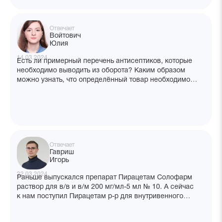
Отвечает
Войтович
Юлия
14.03.2024
Есть ли примерный перечень антисептиков, которые
необходимо выводить из оборота? Каким образом
можно узнать, что определённый товар необходимо
выводить через ГИС МТ? Например, получаем
Хлоргексидин произв Флора Кавказа с НДС 20%,
в приходных документах кодов нет (ТНВЭД, ОКПД), что
с ним делать?
Отвечает
Гавриш
Игорь
22.03.2024
Раньше выпускался препарат Пирацетам Солофарм
раствор для в/в и в/м 200 мг/мл-5 мл № 10. А сейчас
к нам поступил Пирацетам р-р для внутривенного
введения. В чём отличие и можно ли вводить его в/м?