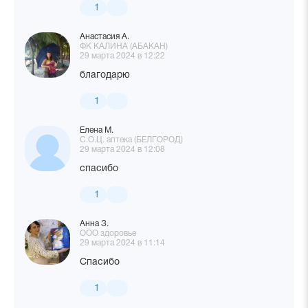
1
Анастасия А.
ФК КАЛИНА (АБАКАН)
29 марта 2024 в 12:22
благодарю
1
Елена М.
С.О.Ц. аптека (БЕЛГОРОД)
29 марта 2024 в 12:08
спасибо
1
Анна З.
ООО здоровье
29 марта 2024 в 11:14
Спасибо
1