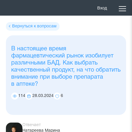
Вход
Вернуться к вопросам
В настоящее время
фармацевтический рынок изобилует
различными БАД. Как выбрать
качественный продукт, на что обратить
внимание при выборе препарата
в аптеке?
114
28.03.2024
6
Количество
Дата
Количество
просмотров
ответа
добавлений
в
избранное
Отвечает
Натареева Марина