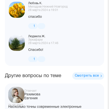
Любовь К.
Мелздрав Нижний Новгород
28 марта 2024 в 19:01
спасибо
1
Людмила Ж.
Эркафарм
28 марта 2024 в 17:46
Спасибо!
1
Другие вопросы по теме
Смотреть все
Отвечает
Рахимова
Евгения
31.05.2022
Насколько точны современные электронные