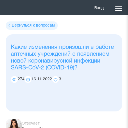
Вход
Вернуться к вопросам
Какие изменения произошли в работе
аптечных учреждений с появлением
новой коронавирусной инфекции
SARS-CoV-2 (COVID-19)?
274
16.11.2022
3
Количество
Дата
Количество
просмотров
ответа
добавлений
в
избранное
Отвечает