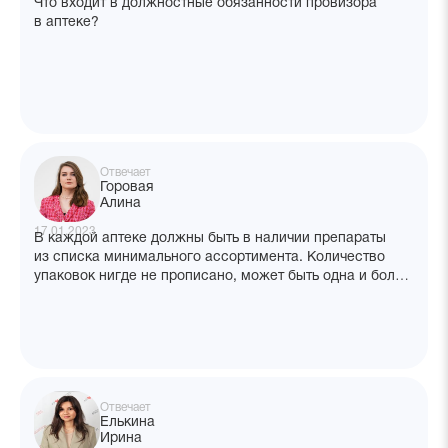
Что входит в должностные обязанности провизора
в аптеке?
Отвечает
Горовая
Алина
17.01.2023
В каждой аптеке должны быть в наличии препараты
из списка минимального ассортимента. Количество
упаковок нигде не прописано, может быть одна и более
упаковок. Отсутствие любой позиции из перечня
считается нарушением. Если на момент проверки
в аптеке оказалась не полная упаковка одной
из позиции минимального ассортимента, это будет
нарушением? Какие документы это регламентируют?
Отвечает
Елькина
Ирина