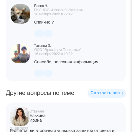
Елена Ч.
ГКУ НСО «Новосибоблфарм»
16 ноября 2022 в 22:42
Отлично ?
Татьяна З.
ООО "Эркафарм Поволжье"
16 ноября 2022 в 19:32
Спасибо, полезная информация!
Другие вопросы по теме
Смотреть все
Отвечает
Елькина
Ирина
31.05.2022
Является ли вторичная упаковка защитой от света и