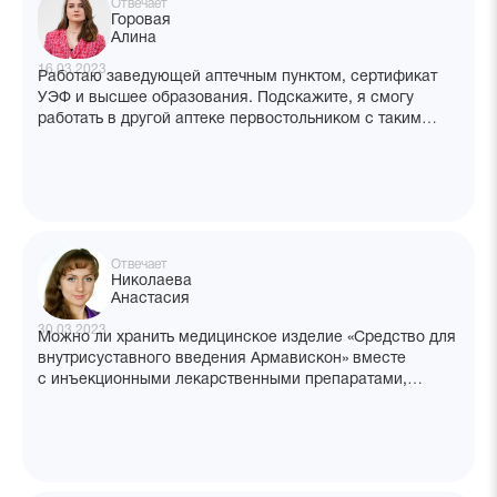
Отвечает
Горовая
Алина
16.03.2023
Работаю заведующей аптечным пунктом, сертификат
УЭФ и высшее образования. Подскажите, я смогу
работать в другой аптеке первостольником с таким
сертификатом или мне надо пройти переподготовку
на фармацевтическую технологию? Какой приказ
регламентирует правила? В вашем центре можно
получить фармтехнологию специализацию?
Отвечает
Николаева
Анастасия
30.03.2023
Можно ли хранить медицинское изделие «Средство для
внутрисуставного введения Армавискон» вместе
с инъекционными лекарственными препаратами,
схожими в применении?