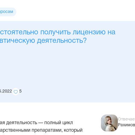
просам
стоятельно получить лицензию на
втическую деятельность?
5.2022
5
Количество
добавлений
в
избранное
Отвечае
ая деятельность — полный цикл
Рахимов
карственными препаратами, который