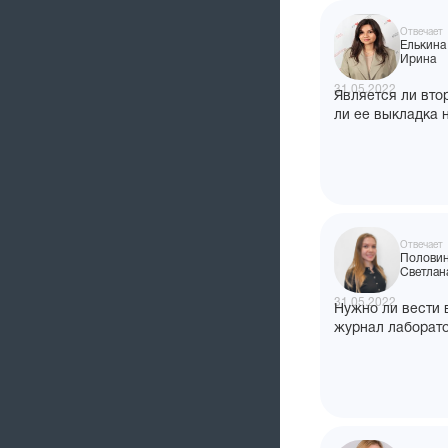
Отвечает
Елькина
Ирина
31.05.2022
Является ли вто
ли ее выкладка 
Отвечает
Полови
Светлан
31.05.2022
Нужно ли вести 
журнал лаборат
фасовочных раб