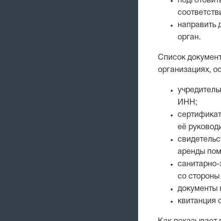
подготовит
соответств
направить 
орган.
Список документ
организациях, о
учредитель
ИНН;
сертификат
её руковод
свидетельс
аренды по
санитарно-
со стороны
документы 
квитанция 