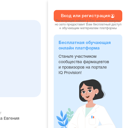
Вход или регистрация
Регистрация займет у Вас меньше минуты,
но зато предоставит Вам бесплатный доступ
к обучающим материалам платформы
Бесплатная обучающая
онлайн платформа
Станьте участником
сообщества фармацевтов
и провизоров на портале
IQ Provision!
т
а Евгения