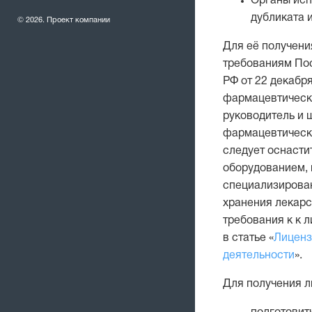
Органы исп
дубликата 
© 2026. Проект компании
Для её получени
требованиям По
РФ от 22 декабря
фармацевтическо
руководитель и 
фармацевтическ
следует оснаст
оборудованием, 
специализирова
хранения лекарс
требования к к 
в статье «
Лиценз
деятельности
».
Для получения л