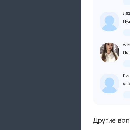
Лар
Нуж
Алин
По
Ири
спа
Другие воп