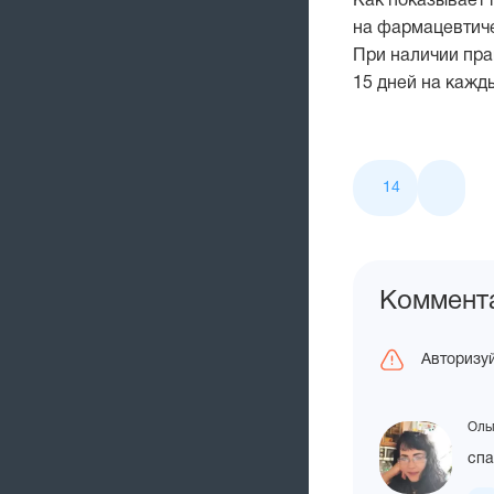
Как показывает 
на фармацевтиче
При наличии пра
15 дней на кажд
Лайки
14
и
поделитьс
Коммент
Авторизуй
Ольг
спа