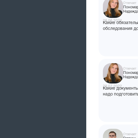
Отвечает
Понома
Надежд
29.06.2022
Какие обязател
обследования до
медосмотру про
фармацевта апт
коллег из сетев
слышала, что им
дополнительно 
органов малого 
Отвечает
кардиограмму. Э
Понома
обследования вх
Надежд
обязательный пе
29.07.2022
новому приказу?
Какие документ
надо подготовит
аптеки?
Отвечает