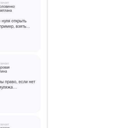
вечает
оловинко
ветлана
 нуля открыть
пример, взять
 малого бизнеса?
вечает
оровая
лина
ы право, если нет
муляжа
ва/БАД, вытащить
е блистера
аствора, которое
довой режим,
 оставить
?
вечает