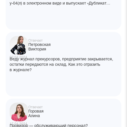
у-04(л) в электронном виде и выпускает «Дубликат
электронного документа» на бумажном носителе,
с которым пациенты приходят в наше аптечное
учреждение. Каким образом должен быть оформлен
рецепт на бумажном носителе в форме электронного
документа? Необходимо ли проставление штампа МО
и печати «Для рецептов» (классических, синих)?
Отвечает
Петровская
Виктория
02.04.2024
Веду журнал прекурсоров, предприятие закрывается,
остатки передаются на склад. Как это отразить
в журнале?
Отвечает
Горовая
Алина
17.04.2024
Провизор — обслуживающий персонал?