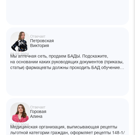
без рецепта? Как поступать при таком несоответствии?
Препарат списка пку может быть безрецептурным?
Отвечает
Петровская
Виктория
08.02.2024
Мы аптечная сеть, продаем БАДЫ. Подскажите,
на основании каких руководящих документов (приказы,
статьи) фармацевты должны проходить БАД обучение?
На основании каких приказов юр.лицу могут наложить
штраф и в каком размере за отсутствие обучения БАД?
Отвечает
Горовая
Алина
06.03.2024
Медицинская организация, выписывающая рецепты
льготной категории граждан, оформляет рецепты 148-1/