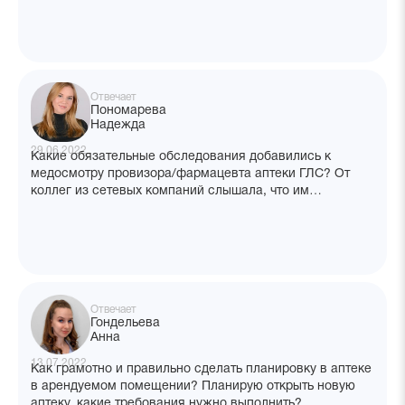
Отвечает
Пономарева
Надежда
29.06.2022
Какие обязательные обследования добавились к
медосмотру провизора/фармацевта аптеки ГЛС? От
коллег из сетевых компаний слышала, что им
дополнительно делают УЗИ органов малого таза и
кардиограмму. Эти обследования входят в
обязательный перечень по новому приказу?
Отвечает
Гондельева
Анна
13.07.2022
Как грамотно и правильно сделать планировку в аптеке
в арендуемом помещении? Планирую открыть новую
аптеку, какие требования нужно выполнить?