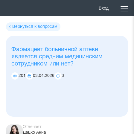
Вход
Вернуться к вопросам
Фармацевт больничной аптеки
является средним медицинским
сотрудником или нет?
201
03.04.2026
3
Количество
Дата
Количество
просмотров
ответа
добавлений
в
избранное
Отвечает
Дацко Анна