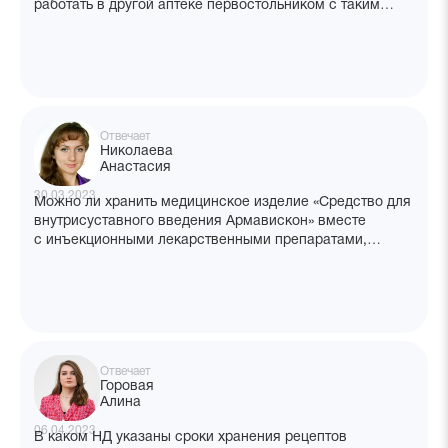
работать в другой аптеке первостольником с таким
сертификатом или мне надо пройти переподготовку
на фармацевтическую технологию? Какой приказ
регламентирует правила? В вашем центре можно
получить фармтехнологию специализацию?
Отвечает
Николаева
Анастасия
30.03.2023
Можно ли хранить медицинское изделие «Средство для
внутрисуставного введения Армавискон» вместе
с инъекционными лекарственными препаратами,
схожими в применении?
Отвечает
Горовая
Алина
06.04.2023
В каком НД указаны сроки хранения рецептов