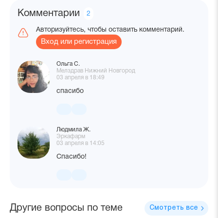
Комментарии
Количество
2
комментариев
Авторизуйтесь, чтобы оставить комментарий.
Вход или регистрация
Ольга С.
Мелздрав Нижний Новгород
03 апреля в 18:49
спасибо
Людмила Ж.
Эркафарм
03 апреля в 14:05
Спасибо!
Другие вопросы по теме
Смотреть все