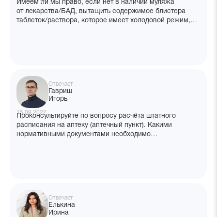
Имеем ли мы право, если нет в наличии муляжа
от лекарства/БАД, вытащить содержимое блистера
таблеток/раствора, которое имеет холодовой режим,
и упаковку оставить на витрину?
Отвечает
Гавриш
Игорь
15.09.2022
Проконсультируйте по вопросу расчёта штатного
расписания на аптеку (аптечный пункт). Какими
нормативными документами необходимо
руководствоваться с определением численности
на аптеку? От чего зависит товарооборот? Трафик?
Отвечает
Елькина
Ирина