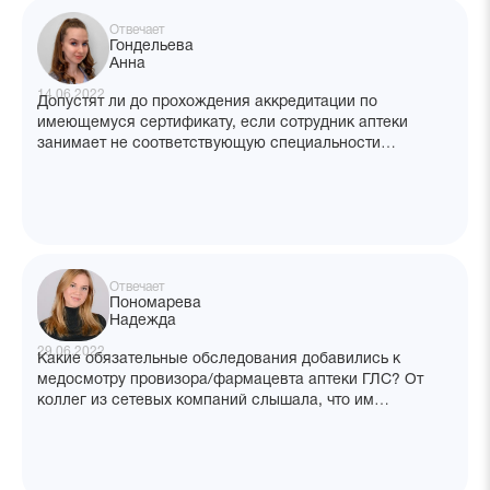
Отвечает
Гондельева
Анна
14.06.2022
Допустят ли до прохождения аккредитации по
имеющемуся сертификату, если сотрудник аптеки
занимает не соответствующую специальности
должность?
Отвечает
Пономарева
Надежда
29.06.2022
Какие обязательные обследования добавились к
медосмотру провизора/фармацевта аптеки ГЛС? От
коллег из сетевых компаний слышала, что им
дополнительно делают УЗИ органов малого таза и
кардиограмму. Эти обследования входят в
обязательный перечень по новому приказу?