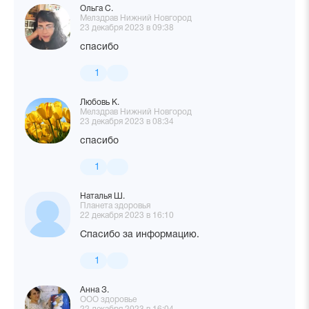
Ольга С.
Мелздрав Нижний Новгород
23 декабря 2023 в 09:38
спасибо
1
Любовь К.
Мелздрав Нижний Новгород
23 декабря 2023 в 08:34
спасибо
1
Наталья Ш.
Планета здоровья
22 декабря 2023 в 16:10
Спасибо за информацию.
1
Анна З.
ООО здоровье