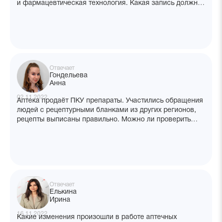
и фармацевтическая технология. Какая запись должна
быть в трудовой книжке, чтобы пройти аккредитацию
по двум специальностям?
Отвечает
Гондельева
Анна
02.11.2022
Аптека продаёт ПКУ препараты. Участились обращения
людей с рецептурными бланками из других регионов,
рецепты выписаны правильно. Можно ли проверить
факт выписки рецепта лицу? Есть ли у нас полномочия
позвонить в мед. учреждение? Что делать в такой
ситуации?
Отвечает
Елькина
Ирина
16.11.2022
Какие изменения произошли в работе аптечных