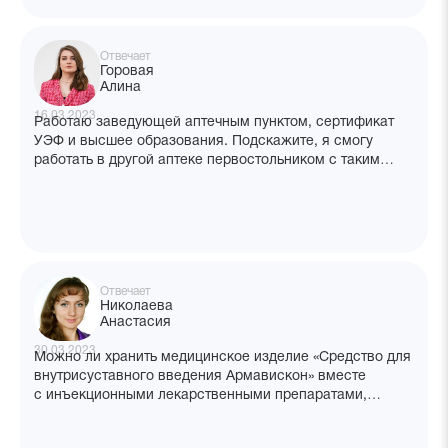
Отвечает
Горовая
Алина
16.03.2023
Работаю заведующей аптечным пунктом, сертификат
УЭФ и высшее образования. Подскажите, я смогу
работать в другой аптеке первостольником с таким
сертификатом или мне надо пройти переподготовку
на фармацевтическую технологию? Какой приказ
регламентирует правила? В вашем центре можно
получить фармтехнологию специализацию?
Отвечает
Николаева
Анастасия
30.03.2023
Можно ли хранить медицинское изделие «Средство для
внутрисуставного введения Армавискон» вместе
с инъекционными лекарственными препаратами,
схожими в применении?