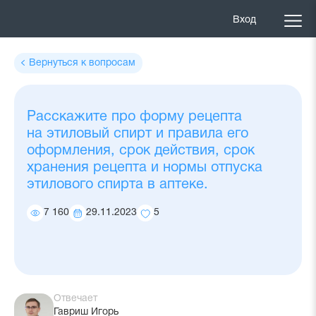
Вход
Вернуться к вопросам
Расскажите про форму рецепта
на этиловый спирт и правила его
оформления, срок действия, срок
хранения рецепта и нормы отпуска
этилового спирта в аптеке.
7 160
29.11.2023
5
Количество
Дата
Количество
просмотров
ответа
добавлений
в
избранное
Отвечает
Гавриш Игорь