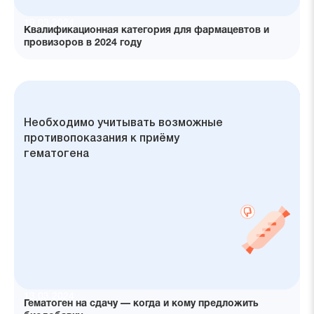
19.03.2024
Квалификационная категория для фармацевтов и
провизоров в 2024 году
Гематоген может использоваться
Современный гематоген —
Питательный источник углеводов
Важно учитывать дополнительные
Экономичный заменитель
Необходимо учитывать возможные
для профилактики железодефицита
безопасное средство, производство
и аминокислот
ингредиенты при регулярном
витаминно-минеральных комплексов
противопоказания к приёму
и компоненты которого
употреблении гематогена
гематогена
регламентируются
13.03.2024
Гематоген на сдачу — когда и кому предложить