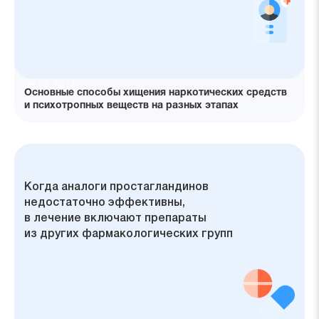
08.04.2024
Основные способы хищения наркотических средств
и психотропных веществ на разных этапах
Глаукома развивается из-за
Возраст, курение, злоупотребление
Различают две основные формы
Аналоги простагландинов как
Когда аналоги простагландинов
нарушения баланса между
алкоголем и наследственность
заболевания: открытоугольную
первая линия терапии глаукомы
недостаточно эффективны,
образованием и оттоком
значительно повышают риск
и закрытоугольную
в лечение включают препараты
внутриглазной жидкости, что
развития глаукомы
из других фармакологических групп
приводит к повышению
внутриглазного давления