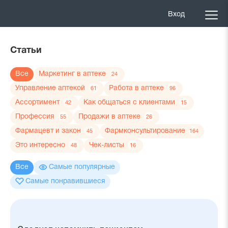
Вход
Статьи
Все
Маркетинг в аптеке
24
Управление аптекой
Работа в аптеке
61
96
Ассортимент
Как общаться с клиентами
42
15
Профессия
Продажи в аптеке
55
26
Фармацевт и закон
Фармконсультирование
45
164
Это интересно
Чек-листы
48
16
Все
Самые популярные
Самые понравившиеся