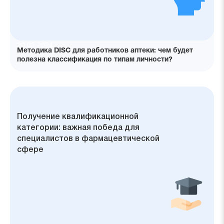
20.03.2024
Методика DISC для работников аптеки: чем будет
полезна классификация по типам личности?
Аттестация фармацевтов для
Ступени профессионального роста:
Личный опыт — главный критерий
Шаги к успеху: как повысить шансы
Экспертная группа: основной
Получение квалификационной
получения квалификационной
от второй к высшей категории
на получение желаемой категории
исполнительный орган аттестации
категории: важная победа для
категории: новинка 2024 года
и его задачи
специалистов в фармацевтической
сфере