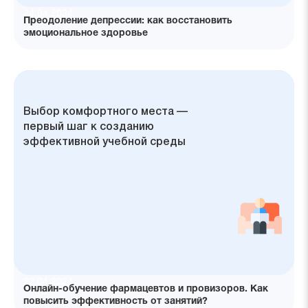
24.04.2024
Преодоление депрессии: как восстановить
эмоциональное здоровье
Онлайн-обучение быстро
Основное отличие между онлайн
Онлайн-обучение требует высокой
Онлайн-курсы часто более
Выбор комфортного места —
адаптируется к потребностям
и офлайн-обучением заключается
степени самостоятельности
экономичные по сравнению
первый шаг к созданию
современного рынка
в требованиях к местоположению
и самомотивации
с традиционным обучением
эффективной учебной среды
22.04.2024
Онлайн-обучение фармацевтов и провизоров. Как
повысить эффективность от занятий?