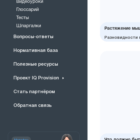
Видеоуроки
Глоссарий
Тесты
Шпаргалки
Растяжение мыш
Вопросы-ответы
Что такое раст
Как распознать
Какие вопросы 
Разновидности 
оно возникает?
травмы?
при подборе пр
и особенности 
Нормативная база
Полезные ресурсы
Проект IQ Provision
Стать партнёром
01.07.2022
Обратная связь
Марафон
Что должно быт