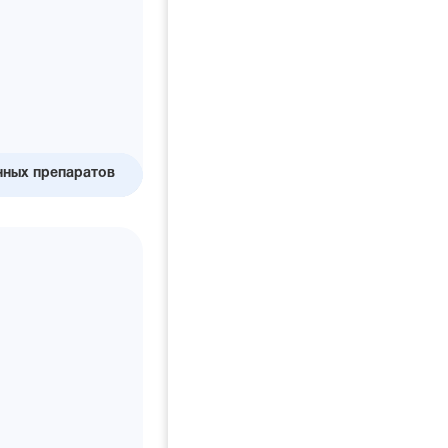
нных препаратов
зора
ных
ств?