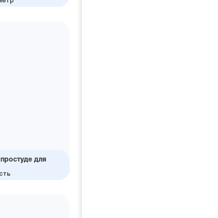
 зачем
зница
андарт
метр
простуде для
ов
инства
сть