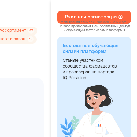
Вход или регистрация
Регистрация займет у Вас меньше минуты,
но зато предоставит Вам бесплатный доступ
Ассортимент
к обучающим материалам платформы
42
евт и закон
45
Бесплатная обучающая
онлайн платформа
Станьте участником
сообщества фармацевтов
и провизоров на портале
IQ Provision!