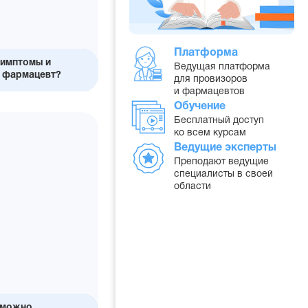
Платформа
симптомы и
Ведущая платформа
ь фармацевт?
для провизоров
о,
ь
ии
и фармацевтов
ки
Обучение
Бесплатный доступ
ко всем курсам
Ведущие эксперты
Преподают ведущие
специалисты в своей
области
 можно