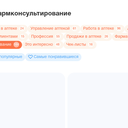
Фармконсультирование
 в аптеке
Управление аптекой
Работа в аптеке
24
61
96
клиентами
Профессия
Продажи в аптеке
Фармац
15
55
26
ование
Это интересно
Чек-листы
164
48
16
популярные
Самые понравившиеся