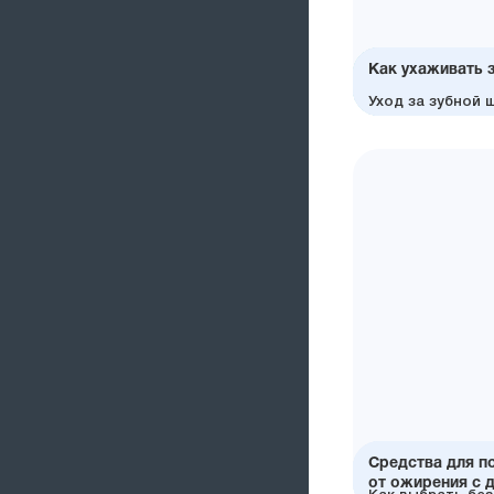
Как ухаживать 
Зубной налёт я
Последствия нал
Правильная техн
Основные ошибк
Уход за зубной
причиной забол
до потери зубов
залогом эффект
зубов
для гигиены
15.03.2022
Средства для п
от ожирения с 